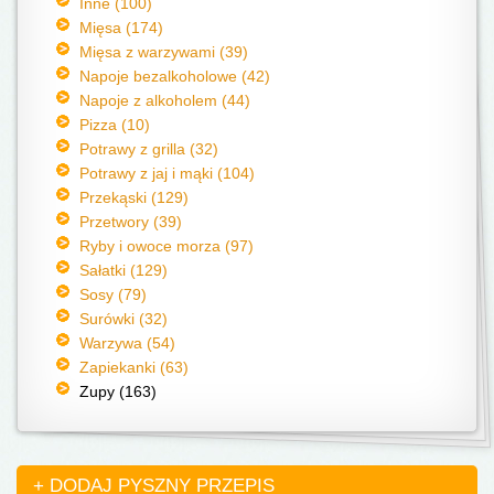
Inne (100)
Mięsa (174)
Mięsa z warzywami (39)
Napoje bezalkoholowe (42)
Napoje z alkoholem (44)
Pizza (10)
Potrawy z grilla (32)
Potrawy z jaj i mąki (104)
Przekąski (129)
Przetwory (39)
Ryby i owoce morza (97)
Sałatki (129)
Sosy (79)
Surówki (32)
Warzywa (54)
Zapiekanki (63)
Zupy (163)
+ DODAJ PYSZNY PRZEPIS