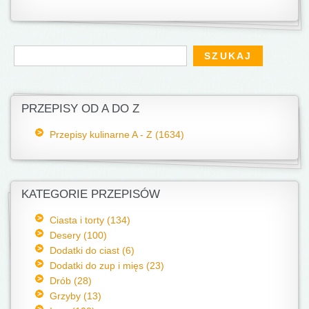
Formularz wyszukiwania
Szukaj
PRZEPISY OD A DO Z
Przepisy kulinarne A - Z (1634)
KATEGORIE PRZEPISÓW
Ciasta i torty (134)
Desery (100)
Dodatki do ciast (6)
Dodatki do zup i mięs (23)
Drób (28)
Grzyby (13)