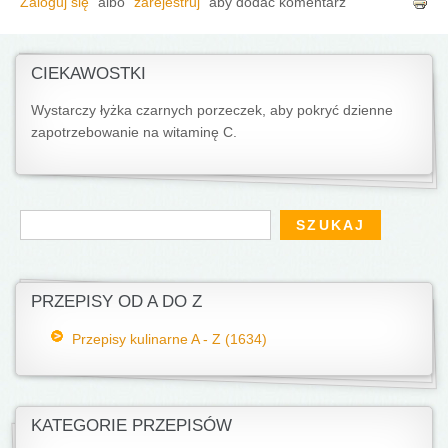
Zaloguj się
albo
zarejestruj
aby dodać komentarz
CIEKAWOSTKI
Wystarczy łyżka czarnych porzeczek, aby pokryć dzienne
zapotrzebo­wanie na witaminę C.
Formularz wyszukiwania
Szukaj
PRZEPISY OD A DO Z
Przepisy kulinarne A - Z (1634)
KATEGORIE PRZEPISÓW