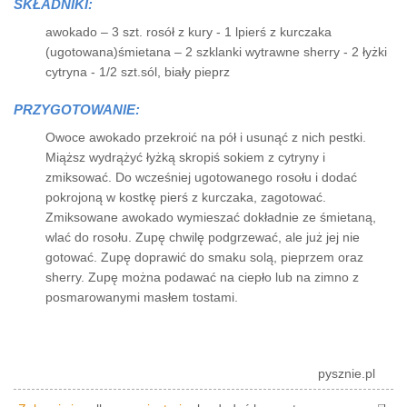
SKŁADNIKI:
awokado – 3 szt. rosół z kury - 1 lpierś z kurczaka
(ugotowana)śmietana – 2 szklanki wytrawne sherry - 2 łyżki
cytryna - 1/2 szt.sól, biały pieprz
PRZYGOTOWANIE:
Owoce awokado przekroić na pół i usunąć z nich pestki.
Miąższ wydrążyć łyżką skropiś sokiem z cytryny i
zmiksować. Do wcześniej ugotowanego rosołu i dodać
pokrojoną w kostkę pierś z kurczaka, zagotować.
Zmiksowane awokado wymieszać dokładnie ze śmietaną,
wlać do rosołu. Zupę chwilę podgrzewać, ale już jej nie
gotować. Zupę doprawić do smaku solą, pieprzem oraz
sherry. Zupę można podawać na ciepło lub na zimno z
posmarowanymi masłem tostami.
pysznie.pl