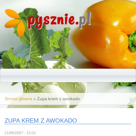
pysznie.
pl
Jesteś tutaj
Strona główna
» Zupa krem z awokado
ZUPA KREM Z AWOKADO
21/06/2007 - 15:02