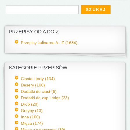
Formularz wyszukiwania
Szukaj
PRZEPISY OD A DO Z
Przepisy kulinarne A - Z (1634)
KATEGORIE PRZEPISÓW
Ciasta i torty (134)
Desery (100)
Dodatki do ciast (6)
Dodatki do zup i mięs (23)
Drób (28)
Grzyby (13)
Inne (100)
Mięsa (174)
Mięsa z warzywami (39)