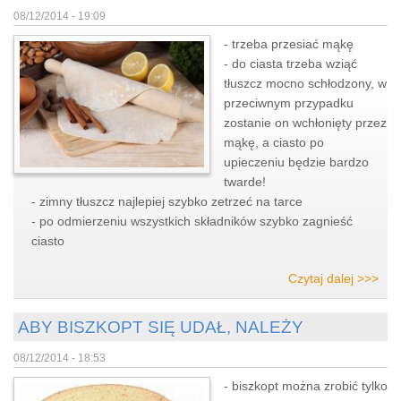
08/12/2014 - 19:09
- trzeba przesiać mąkę
- do ciasta trzeba wziąć
tłuszcz mocno schłodzony, w
przeciwnym przypadku
zostanie on wchłonięty przez
mąkę, a ciasto po
upieczeniu będzie bardzo
twarde!
- zimny tłuszcz najlepiej szybko zetrzeć na tarce
- po odmierzeniu wszystkich składników szybko zagnieść
ciasto
Czytaj dalej >>>
ABY BISZKOPT SIĘ UDAŁ, NALEŻY
08/12/2014 - 18:53
- biszkopt można zrobić tylko