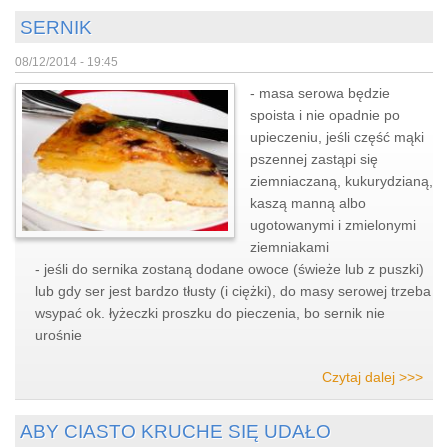
SERNIK
08/12/2014 - 19:45
- masa serowa będzie
spoista i nie opadnie po
upieczeniu, jeśli część mąki
pszennej zastąpi się
ziemniaczaną, kukurydzianą,
kaszą manną albo
ugotowanymi i zmielonymi
ziemniakami
- jeśli do sernika zostaną dodane owoce (świeże lub z puszki)
lub gdy ser jest bardzo tłusty (i ciężki), do masy serowej trzeba
wsypać ok. łyżeczki proszku do pieczenia, bo sernik nie
urośnie
Czytaj dalej >>>
ABY CIASTO KRUCHE SIĘ UDAŁO