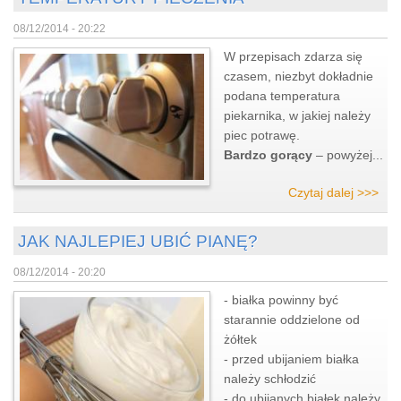
08/12/2014 - 20:22
W przepisach zdarza się
czasem, niezbyt dokładnie
podana temperatura
piekarnika, w jakiej należy
piec potrawę.
Bardzo gorący
– powyżej...
Czytaj dalej >>>
JAK NAJLEPIEJ UBIĆ PIANĘ?
08/12/2014 - 20:20
- białka powinny być
starannie oddzielone od
żółtek
- przed ubijaniem białka
należy schłodzić
- do ubijanych białek należy