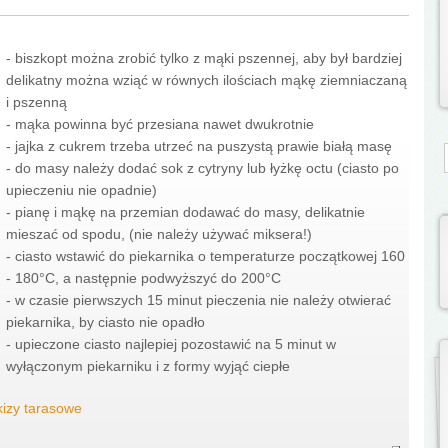
- biszkopt można zrobić tylko z mąki pszennej, aby był bardziej
delikatny można wziąć w równych ilościach mąkę ziemniaczaną
i pszenną
- mąka powinna być przesiana nawet dwukrotnie
- jajka z cukrem trzeba utrzeć na puszystą prawie białą masę
S
- do masy należy dodać sok z cytryny lub łyżkę octu (ciasto po
upieczeniu nie opadnie)
- pianę i mąkę na przemian dodawać do masy, delikatnie
mieszać od spodu, (nie należy używać miksera!)
- ciasto wstawić do piekarnika o temperaturze początkowej 160
- 180°C, a następnie podwyższyć do 200°C
- w czasie pierwszych 15 minut pieczenia nie należy otwierać
piekarnika, by ciasto nie opadło
- upieczone ciasto najlepiej pozostawić na 5 minut w
wyłączonym piekarniku i z formy wyjąć ciepłe
izy tarasowe