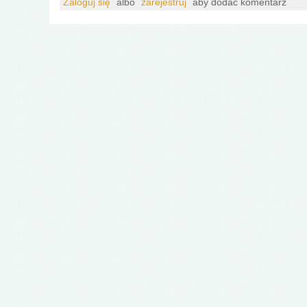
Zaloguj się
albo
zarejestruj
aby dodać komentarz