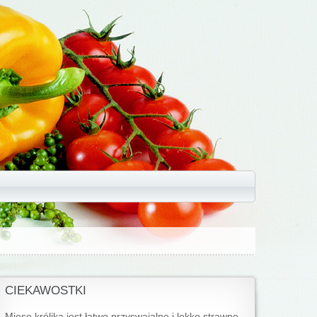
CIEKAWOSTKI
Mięso królika jest łatwo przyswajalne i lekko strawne.