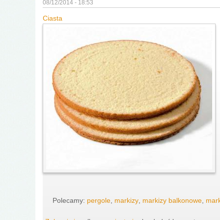
08/12/2014 - 18:53
Ciasta
Polecamy:
pergole
,
markizy
,
markizy balkonowe
,
mark