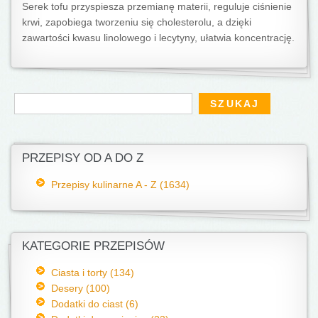
Serek tofu przyspiesza przemianę materii, reguluje ciśnienie
krwi, zapobiega tworzeniu się cholesterolu, a dzięki
zawartości kwasu linolowego i lecytyny, ułatwia koncentrację.
Formularz wyszukiwania
Szukaj
PRZEPISY OD A DO Z
Przepisy kulinarne A - Z (1634)
KATEGORIE PRZEPISÓW
Ciasta i torty (134)
Desery (100)
Dodatki do ciast (6)