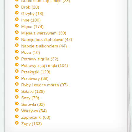
Dodatki do zup i mięs (23)
Drób (28)
Grzyby (13)
Inne (100)
Mięsa (174)
Mięsa z warzywami (39)
Napoje bezalkoholowe (42)
Napoje z alkoholem (44)
Pizza (10)
Potrawy z grilla (32)
Potrawy z jaj i mąki (104)
Przekąski (129)
Przetwory (39)
Ryby i owoce morza (97)
Sałatki (129)
Sosy (79)
Surówki (32)
Warzywa (54)
Zapiekanki (63)
Zupy (163)