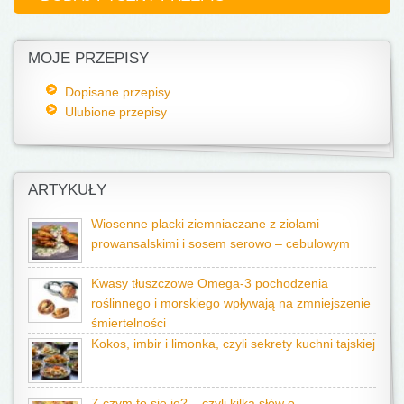
MOJE PRZEPISY
Dopisane przepisy
Ulubione przepisy
ARTYKUŁY
Wiosenne placki ziemniaczane z ziołami
prowansalskimi i sosem serowo – cebulowym
Kwasy tłuszczowe Omega-3 pochodzenia
roślinnego i morskiego wpływają na zmniejszenie
śmiertelności
Kokos, imbir i limonka, czyli sekrety kuchni tajskiej
Z czym to się je? – czyli kilka słów o