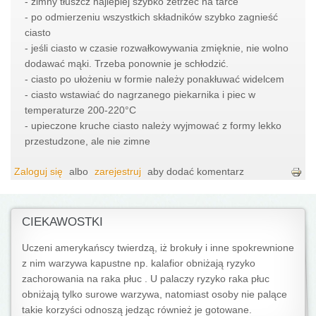
- zimny tłuszcz najlepiej szybko zetrzeć na tarce
- po odmierzeniu wszystkich składników szybko zagnieść
ciasto
- jeśli ciasto w czasie rozwałkowywania zmięknie, nie wolno
dodawać mąki. Trzeba ponownie je schłodzić.
- ciasto po ułożeniu w formie należy ponakłuwać widelcem
- ciasto wstawiać do nagrzanego piekarnika i piec w
temperaturze 200-220°C
- upieczone kruche ciasto należy wyjmować z formy lekko
przestudzone, ale nie zimne
Zaloguj się
albo
zarejestruj
aby dodać komentarz
CIEKAWOSTKI
Uczeni amerykańscy twierdzą, iż brokuły i inne spokrewnione
z nim warzywa kapustne np. kalafior obniżają ryzyko
zachorowania na raka płuc . U palaczy ryzyko raka płuc
obniżają tylko surowe warzywa, natomiast osoby nie palące
takie korzyści odnoszą jedząc również je gotowane.