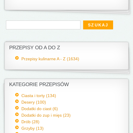
Formularz wyszukiwania
Szukaj
PRZEPISY OD A DO Z
Przepisy kulinarne A - Z (1634)
KATEGORIE PRZEPISÓW
Ciasta i torty (134)
Desery (100)
Dodatki do ciast (6)
Dodatki do zup i mięs (23)
Drób (28)
Grzyby (13)