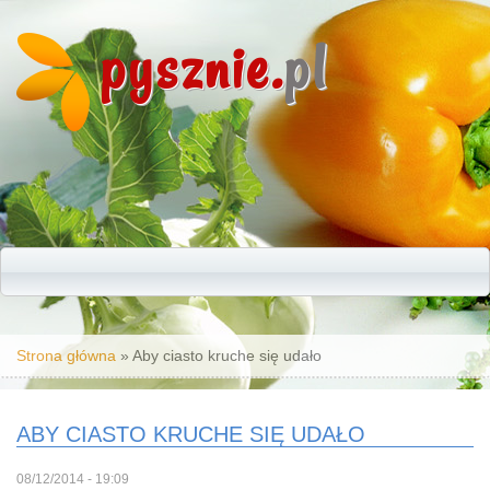
pysznie.
pl
Jesteś tutaj
Strona główna
» Aby ciasto kruche się udało
ABY CIASTO KRUCHE SIĘ UDAŁO
08/12/2014 - 19:09