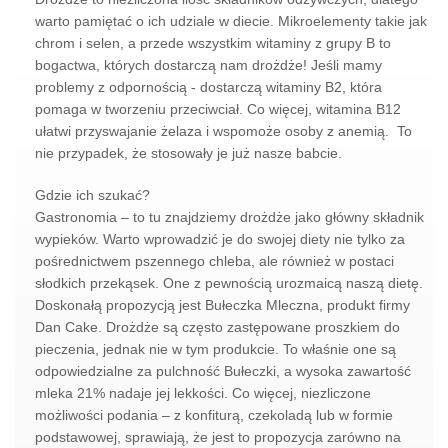
warto pamiętać o ich udziale w diecie. Mikroelementy takie jak
chrom i selen, a przede wszystkim witaminy z grupy B to
bogactwa, których dostarczą nam drożdże! Jeśli mamy
problemy z odpornością - dostarczą witaminy B2, która
pomaga w tworzeniu przeciwciał. Co więcej, witamina B12
ułatwi przyswajanie żelaza i wspomoże osoby z anemią. To
nie przypadek, że stosowały je już nasze babcie.
Gdzie ich szukać?
Gastronomia – to tu znajdziemy drożdże jako główny składnik
wypieków. Warto wprowadzić je do swojej diety nie tylko za
pośrednictwem pszennego chleba, ale również w postaci
słodkich przekąsek. One z pewnością urozmaicą naszą dietę.
Doskonałą propozycją jest Bułeczka Mleczna, produkt firmy
Dan Cake. Drożdże są często zastępowane proszkiem do
pieczenia, jednak nie w tym produkcie. To właśnie one są
odpowiedzialne za pulchność Bułeczki, a wysoka zawartość
mleka 21% nadaje jej lekkości. Co więcej, niezliczone
możliwości podania – z konfiturą, czekoladą lub w formie
podstawowej, sprawiają, że jest to propozycja zarówno na