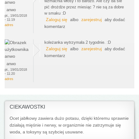
wzmacnia włosy i to bardzo. Ale czy da sie
pić drożdże przez miesiąc ? nie są za dobre
anwo
w smaku :D
pt., 19/01/2018
Zaloguj się
albo
zarejestruj
aby dodać
- 11:19
adres
komentarz
koleżanka wytrzymała 2 tygodnie. :D
Zaloguj się
albo
zarejestruj
aby dodać
komentarz
anwo
pt., 19/01/2018
- 11:20
adres
CIEKAWOSTKI
Ocet jabłkowy zawiera dużo potasu, dzięki któremu sprawnie
działają mięśnie i nerwy, w organizmie nie zatrzymuje się
woda, a toksyny są szybciej usuwane.