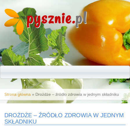
pysznie.
pl
Jesteś tutaj
Strona główna
» Drożdże – źródło zdrowia w jednym składniku
DROŻDŻE – ŹRÓDŁO ZDROWIA W JEDNYM
SKŁADNIKU