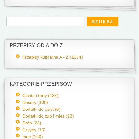
Formularz wyszukiwania
Szukaj
PRZEPISY OD A DO Z
Przepisy kulinarne A - Z (1634)
KATEGORIE PRZEPISÓW
Ciasta i torty (134)
Desery (100)
Dodatki do ciast (6)
Dodatki do zup i mięs (23)
Drób (28)
Grzyby (13)
Inne (100)