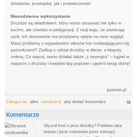
śniadanie, przekąskę, jak i podwieczorek!
Niecodzienne wykorzystanie
Drożdże są składnikiem, który warto stosować nie tylko w
kuchni, ale również w pielęgnacji. Z racji tego, że zawierają
cynk, ich stosowanie ma pozytywny wpływ na nasz wygląd.
Masz problemy z wypadaniem włosów lub rozdwajającymi się
paznokciami? Zadbaj o udział drożdży w diecie, a kłopoty
znikną. Co więcej, warto działać także „z zewnątrz” – kąpiel w
naparze z drożdży i kwiatów lipy poprawi i ujędrni twoją skórę!
pysznie.pl
Zaloguj się
albo
zarejestruj
aby dodać komentarz
Komentarze
Słyszał ktoś o piciu drożdży? Podobno taka
terpaia ( picie codziennie przez miesiąc)