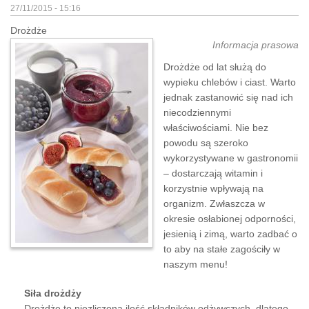
27/11/2015 - 15:16
Drożdże
Informacja prasowa
Drożdże od lat służą do
wypieku chlebów i ciast. Warto
jednak zastanowić się nad ich
niecodziennymi
właściwościami. Nie bez
powodu są szeroko
wykorzystywane w gastronomii
– dostarczają witamin i
korzystnie wpływają na
organizm. Zwłaszcza w
okresie osłabionej odporności,
jesienią i zimą, warto zadbać o
to aby na stałe zagościły w
naszym menu!
Siła drożdży
Drożdże to niezliczona ilość składników odżywczych, dlatego