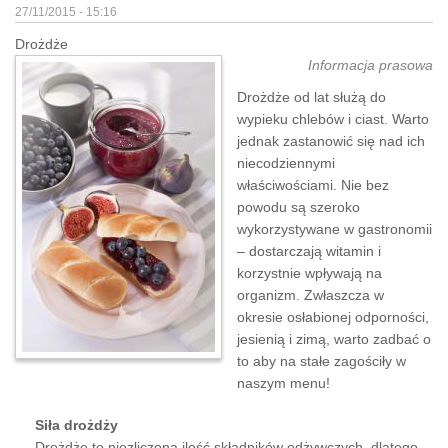
27/11/2015 - 15:16
Drożdże
Informacja prasowa
Drożdże od lat służą do
wypieku chlebów i ciast. Warto
jednak zastanowić się nad ich
niecodziennymi
właściwościami. Nie bez
powodu są szeroko
wykorzystywane w gastronomii
– dostarczają witamin i
korzystnie wpływają na
organizm. Zwłaszcza w
okresie osłabionej odporności,
jesienią i zimą, warto zadbać o
to aby na stałe zagościły w
naszym menu!
Siła drożdży
Drożdże to niezliczona ilość składników odżywczych, dlatego