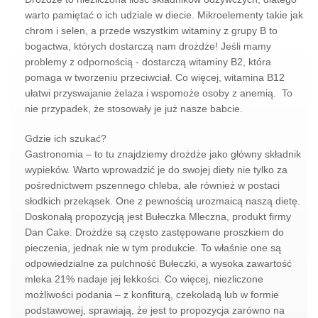
warto pamiętać o ich udziale w diecie. Mikroelementy takie jak
chrom i selen, a przede wszystkim witaminy z grupy B to
bogactwa, których dostarczą nam drożdże! Jeśli mamy
problemy z odpornością - dostarczą witaminy B2, która
pomaga w tworzeniu przeciwciał. Co więcej, witamina B12
ułatwi przyswajanie żelaza i wspomoże osoby z anemią. To
nie przypadek, że stosowały je już nasze babcie.
Gdzie ich szukać?
Gastronomia – to tu znajdziemy drożdże jako główny składnik
wypieków. Warto wprowadzić je do swojej diety nie tylko za
pośrednictwem pszennego chleba, ale również w postaci
słodkich przekąsek. One z pewnością urozmaicą naszą dietę.
Doskonałą propozycją jest Bułeczka Mleczna, produkt firmy
Dan Cake. Drożdże są często zastępowane proszkiem do
pieczenia, jednak nie w tym produkcie. To właśnie one są
odpowiedzialne za pulchność Bułeczki, a wysoka zawartość
mleka 21% nadaje jej lekkości. Co więcej, niezliczone
możliwości podania – z konfiturą, czekoladą lub w formie
podstawowej, sprawiają, że jest to propozycja zarówno na