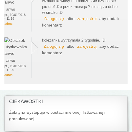
wzmacnia włosy i to bardzo. Ale czy da sie
pić drożdże przez miesiąc ? nie są za dobre
anwo
w smaku :D
pt., 19/01/2018
Zaloguj się
albo
zarejestruj
aby dodać
- 11:19
adres
komentarz
koleżanka wytrzymała 2 tygodnie. :D
Zaloguj się
albo
zarejestruj
aby dodać
komentarz
anwo
pt., 19/01/2018
- 11:20
adres
CIEKAWOSTKI
Żelatyna występuje w postaci mielonej, listkowanej i
granulowanej.