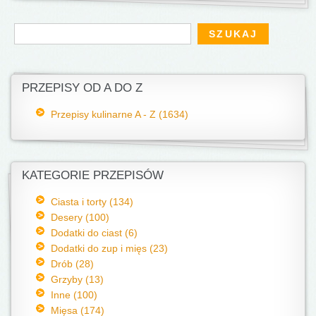
Formularz wyszukiwania
Szukaj
PRZEPISY OD A DO Z
Przepisy kulinarne A - Z (1634)
KATEGORIE PRZEPISÓW
Ciasta i torty (134)
Desery (100)
Dodatki do ciast (6)
Dodatki do zup i mięs (23)
Drób (28)
Grzyby (13)
Inne (100)
Mięsa (174)