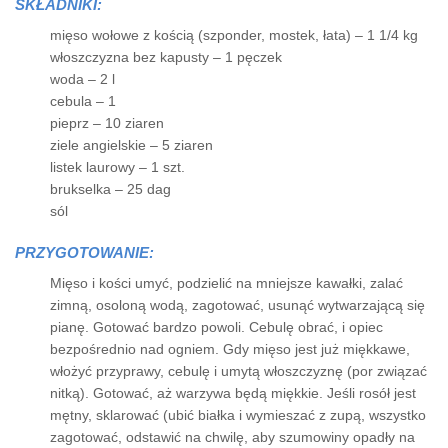
SKŁADNIKI:
mięso wołowe z kością (szponder, mostek, łata) – 1 1/4 kg
włoszczyzna bez kapusty – 1 pęczek
woda – 2 l
cebula – 1
pieprz – 10 ziaren
ziele angielskie – 5 ziaren
listek laurowy – 1 szt.
brukselka – 25 dag
sól
PRZYGOTOWANIE:
Mięso i kości umyć, podzielić na mniejsze kawałki, zalać
zimną, osoloną wodą, zagotować, usunąć wytwarzającą się
pianę. Gotować bardzo powoli. Cebulę obrać, i opiec
bezpośrednio nad ogniem. Gdy mięso jest już miękkawe,
włożyć przyprawy, cebulę i umytą włoszczyznę (por związać
nitką). Gotować, aż warzywa będą miękkie. Jeśli rosół jest
mętny, sklarować (ubić białka i wymieszać z zupą, wszystko
zagotować, odstawić na chwilę, aby szumowiny opadły na