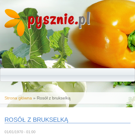
pysznie.
pl
Jesteś tutaj
Strona główna
» Rosół z brukselką
ROSÓŁ Z BRUKSELKĄ
01/01/1970 - 01:00