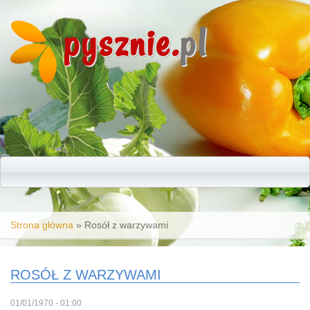
pysznie.
pl
Jesteś tutaj
Strona główna
» Rosół z warzywami
ROSÓŁ Z WARZYWAMI
01/01/1970 - 01:00