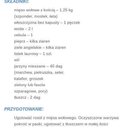
SKŁADNIKI:
mięso wołowe z kością – 1,25 kg
(szponder, mostek, łata)
włoszczyzna bez kapusty – 1 pęczek
woda – 2 l
cebula – 1
pieprz – kilka ziaren
ziele angielskie – kilka ziaren
listek laurowy – 1 szt.
sól
jarzyny mieszane – 40 dag
(marchew, pietruszka, seler,
kalafior, groszek
zielony lub fasola
szparagowa, pory)
tłuszcz - 2 dag
PRZYGOTOWANIE:
Ugotować rosół z mięsa wołowego. Oczyszczone warzywa
pokroić w paski, ugotować z tłuszczem w małej ilości