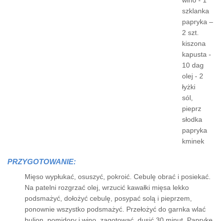
wino - 1
szklanka
papryka –
2 szt.
kiszona
kapusta -
10 dag
olej - 2
łyżki
sól,
pieprz
słodka
papryka
kminek
PRZYGOTOWANIE:
Mięso wypłukać, osuszyć, pokroić. Cebulę obrać i posiekać.
Na patelni rozgrzać olej, wrzucić kawałki mięsa lekko
podsmażyć, dołożyć cebulę, posypać solą i pieprzem,
ponownie wszystko podsmażyć. Przełożyć do garnka wlać
bulion, pomidory i wino, zagotować, dusić 30 minut. Paprykę