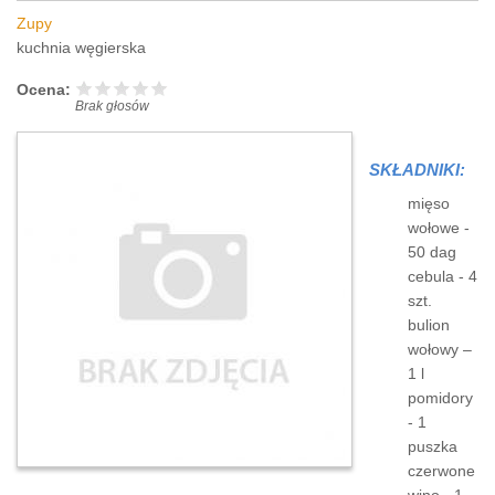
Zupy
kuchnia węgierska
Ocena:
Brak głosów
SKŁADNIKI:
mięso
wołowe -
50 dag
cebula - 4
szt.
bulion
wołowy –
1 l
pomidory
- 1
puszka
czerwone