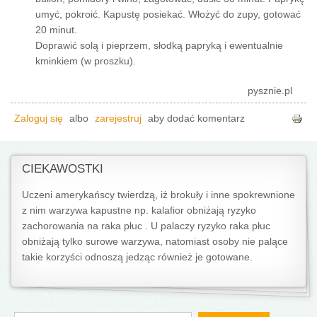
umyć, pokroić. Kapustę posiekać. Włożyć do zupy, gotować
20 minut.
Doprawić solą i pieprzem, słodką papryką i ewentualnie
kminkiem (w proszku).
pysznie.pl
Zaloguj się
albo
zarejestruj
aby dodać komentarz
CIEKAWOSTKI
Uczeni amerykańscy twierdzą, iż brokuły i inne spokrewnione
z nim warzywa kapustne np. kalafior obniżają ryzyko
zachorowania na raka płuc . U palaczy ryzyko raka płuc
obniżają tylko surowe warzywa, natomiast osoby nie palące
takie korzyści odnoszą jedząc również je gotowane.
Formularz wyszukiwania
Szukaj