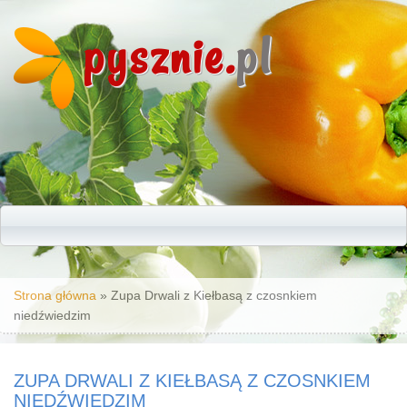
pysznie.
pl
Jesteś tutaj
Strona główna
» Zupa Drwali z Kiełbasą z czosnkiem
niedźwiedzim
ZUPA DRWALI Z KIEŁBASĄ Z CZOSNKIEM
NIEDŹWIEDZIM