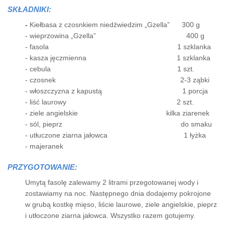
SKŁADNIKI:
-
Kiełbasa z czosnkiem niedźwiedzim „Gzella” 300 g
- wieprzowina „Gzella” 400 g
- fasola 1 szklanka
- kasza jęczmienna 1 szklanka
- cebula 1 szt.
- czosnek 2-3 ząbki
- włoszczyzna z kapustą 1 porcja
- liść laurowy 2 szt.
- ziele angielskie kilka ziarenek
- sól, pieprz do smaku
- utłuczone ziarna jałowca 1 łyżka
- majeranek
PRZYGOTOWANIE:
Umytą fasolę zalewamy 2 litrami przegotowanej wody i
zostawiamy na noc. Następnego dnia dodajemy pokrojone
w grubą kostkę mięso, liście laurowe, ziele angielskie, pieprz
i utłoczone ziarna jałowca. Wszystko razem gotujemy.