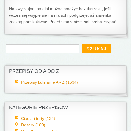
Na zwyczajnej patelni można smażyć bez tłuszczu, jeśli
wcześniej wsypie się na nią sól i podgrzeje, aż ziarenka
zaczną podskakiwać. Przed smażeniem sól trzeba zsypać.
Formularz wyszukiwania
Szukaj
PRZEPISY OD A DO Z
Przepisy kulinarne A - Z (1634)
KATEGORIE PRZEPISÓW
Ciasta i torty (134)
Desery (100)