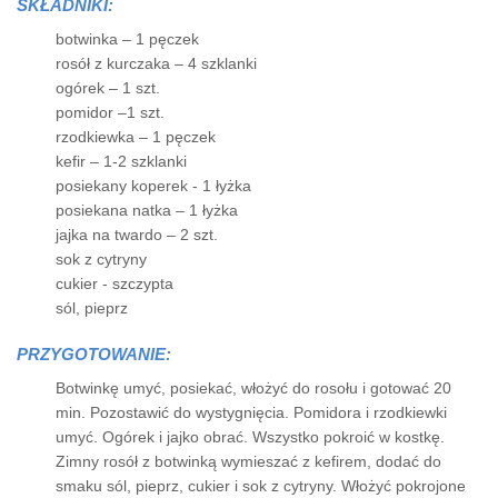
SKŁADNIKI:
botwinka – 1 pęczek
rosół z kurczaka – 4 szklanki
ogórek – 1 szt.
pomidor –1 szt.
rzodkiewka – 1 pęczek
kefir – 1-2 szklanki
posiekany koperek - 1 łyżka
posiekana natka – 1 łyżka
jajka na twardo – 2 szt.
sok z cytryny
cukier - szczypta
sól, pieprz
PRZYGOTOWANIE:
Botwinkę umyć, posiekać, włożyć do rosołu i gotować 20
min. Pozostawić do wystygnięcia. Pomidora i rzodkiewki
umyć. Ogórek i jajko obrać. Wszystko pokroić w kostkę.
Zimny rosół z botwinką wymieszać z kefirem, dodać do
smaku sól, pieprz, cukier i sok z cytryny. Włożyć pokrojone