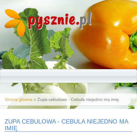
pysznie.
pl
Jesteś tutaj
Strona główna
» Zupa cebulowa - Cebula niejedno ma imię
ZUPA CEBULOWA - CEBULA NIEJEDNO MA
IMIĘ