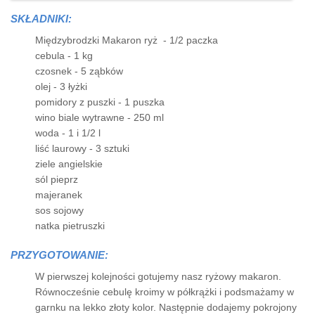
SKŁADNIKI:
Międzybrodzki Makaron ryż - 1/2 paczka
cebula - 1 kg
czosnek - 5 ząbków
olej - 3 łyżki
pomidory z puszki - 1 puszka
wino biale wytrawne - 250 ml
woda - 1 i 1/2 l
liść laurowy - 3 sztuki
ziele angielskie
sól pieprz
majeranek
sos sojowy
natka pietruszki
PRZYGOTOWANIE:
W pierwszej kolejności gotujemy nasz ryżowy makaron.
Równocześnie cebulę kroimy w półkrążki i podsmażamy w
garnku na lekko złoty kolor. Następnie dodajemy pokrojony