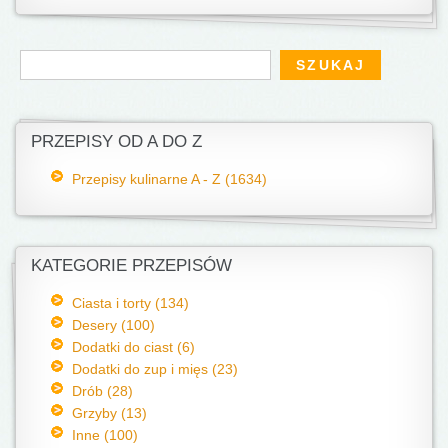
Formularz wyszukiwania
Szukaj
PRZEPISY OD A DO Z
Przepisy kulinarne A - Z (1634)
KATEGORIE PRZEPISÓW
Ciasta i torty (134)
Desery (100)
Dodatki do ciast (6)
Dodatki do zup i mięs (23)
Drób (28)
Grzyby (13)
Inne (100)