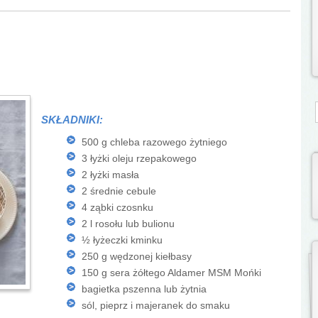
S
SKŁADNIKI:
500 g chleba razowego żytniego
3 łyżki oleju rzepakowego
2 łyżki masła
2 średnie cebule
4 ząbki czosnku
2 l rosołu lub bulionu
½ łyżeczki kminku
250 g wędzonej kiełbasy
150 g sera żółtego Aldamer MSM Mońki
bagietka pszenna lub żytnia
sól, pieprz i majeranek do smaku