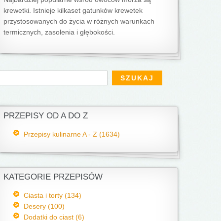
krewetki. Istnieje kilkaset gatunków krewetek
przystosowanych do życia w różnych warunkach
termicznych, zasolenia i głębokości.
Formularz wyszukiwania
zukaj
PRZEPISY OD A DO Z
Przepisy kulinarne A - Z (1634)
KATEGORIE PRZEPISÓW
Ciasta i torty (134)
Desery (100)
Dodatki do ciast (6)