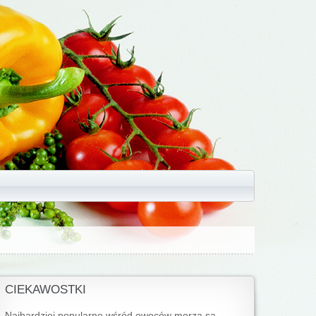
CIEKAWOSTKI
Najbardziej popularne wśród owoców morza są