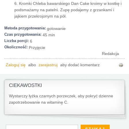
6. Kromki Chleba bawarskiego Dan Cake kroimy w kostkę i
podsmażamy na patelni. Zupę podajemy z grzankami i
jajkiem przekrojonym na pół.
Metoda przygotowania:
gotowanie
Czas przygotowania:
45 min
Liczba porcji:
6
Okoliczność:
Przyjęcie
Redakcja
Zaloguj się
albo
zarejestruj
aby dodać komentarz
CIEKAWOSTKI
Wystarczy łyżka czarnych porzeczek, aby pokryć dzienne
zapotrzebo­wanie na witaminę C.
Formularz wyszukiwania
Szukaj