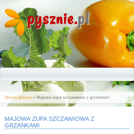
pysznie.
pl
Jesteś tutaj
Strona główna
» Majowa zupa szczawiowa z grzankami
MAJOWA ZUPA SZCZAWIOWA Z
GRZANKAMI