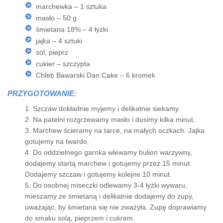
marchewka – 1 sztuka
masło – 50 g
śmietana 18% – 4 łyżki
jajka – 4 sztuki
sól, pieprz
cukier – szczypta
Chleb Bawarski Dan Cake – 6 kromek
PRZYGOTOWANIE:
1. Szczaw dokładnie myjemy i delikatnie siekamy.
2. Na patelni rozgrzewamy masło i dusimy kilka minut.
3. Marchew ścieramy na tarce, na małych oczkach. Jajka
gotujemy na twardo.
4. Do oddzielnego garnka wlewamy bulion warzywny,
dodajemy startą marchew i gotujemy przez 15 minut.
Dodajemy szczaw i gotujemy kolejne 10 minut.
5. Do osobnej miseczki odlewamy 3-4 łyżki wywaru,
mieszamy ze śmietaną i delikatnie dodajemy do zupy,
uważając, by śmietana się nie zważyła. Zupę doprawiamy
do smaku solą, pieprzem i cukrem.