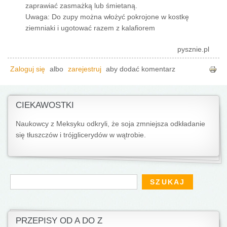
zaprawiać zasmażką lub śmietaną.
Uwaga: Do zupy można włożyć pokrojone w kostkę
ziemniaki i ugotować razem z kalafiorem
pysznie.pl
Zaloguj się
albo
zarejestruj
aby dodać komentarz
CIEKAWOSTKI
Naukowcy z Meksyku odkryli, że soja zmniejsza odkładanie
się tłuszczów i trójglicerydów w wątrobie.
Formularz wyszukiwania
Szukaj
PRZEPISY OD A DO Z