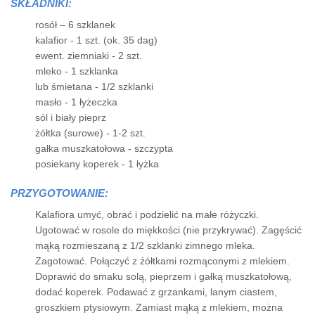
SKŁADNIKI:
rosół – 6 szklanek
kalafior - 1 szt. (ok. 35 dag)
ewent. ziemniaki - 2 szt.
mleko - 1 szklanka
lub śmietana - 1/2 szklanki
masło - 1 łyżeczka
sól i biały pieprz
żółtka (surowe) - 1-2 szt.
gałka muszkatołowa - szczypta
posiekany koperek - 1 łyżka
PRZYGOTOWANIE:
Kalafiora umyć, obrać i podzielić na małe różyczki.
Ugotować w rosole do miękkości (nie przykrywać). Zagęścić
mąką rozmieszaną z 1/2 szklanki zimnego mleka.
Zagotować. Połączyć z żółtkami rozmąconymi z mlekiem.
Doprawić do smaku solą, pieprzem i gałką muszkatołową,
dodać koperek. Podawać z grzankami, lanym ciastem,
groszkiem ptysiowym. Zamiast mąką z mlekiem, można