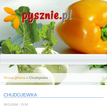
pysznie.
pl
Jesteś tutaj
Strona główna
» Chudojewka
CHUDOJEWKA
30/11/2008 - 15:50