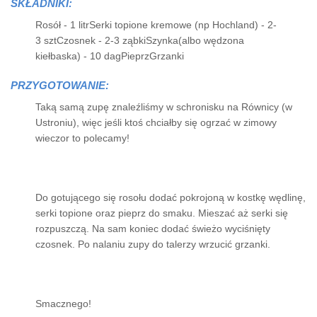
SKŁADNIKI:
Rosół - 1 litrSerki topione kremowe (np Hochland) - 2-
3 sztCzosnek - 2-3 ząbkiSzynka(albo wędzona
kiełbaska) - 10 dagPieprzGrzanki
PRZYGOTOWANIE:
Taką samą zupę znaleźliśmy w schronisku na Równicy (w
Ustroniu), więc jeśli ktoś chciałby się ogrzać w zimowy
wieczor to polecamy!
Do gotującego się rosołu dodać pokrojoną w kostkę wędlinę,
serki topione oraz pieprz do smaku. Mieszać aż serki się
rozpuszczą. Na sam koniec dodać świeżo wyciśnięty
czosnek. Po nalaniu zupy do talerzy wrzucić grzanki.
Smacznego!