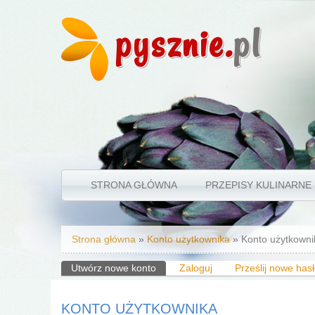
pysznie.
pl
STRONA GŁÓWNA
PRZEPISY KULINARNE
Jesteś tutaj
Strona główna
»
Konto użytkownika
» Konto użytkowni
Karty podstawowe
Utwórz nowe konto
(aktywna karta)
Zaloguj
Prześlij nowe has
KONTO UŻYTKOWNIKA