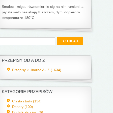
Smalec - mięso równomiernie się na nim rumieni, a
pączki mało nasiąkają tłuszczem, dymi dopiero w
temperaturze 180°C.
Formularz wyszukiwania
zukaj
PRZEPISY OD A DO Z
Przepisy kulinarne A - Z (1634)
KATEGORIE PRZEPISÓW
Ciasta i torty (134)
Desery (100)
Dodatki do ciast (6)