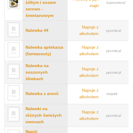
żółtym i sosem
Gastrosfera1
mąki
serowo -
śmietanowym
Napoje z
Nalewka 44
pysznie.pl
alkoholem
Nalewka aptekarza
Napoje z
pysznie.pl
(farmaceuty)
alkoholem
Nalewka na
Napoje z
suszonych
pysznie.pl
alkoholem
śliwkach
Napoje z
Nalewka z aronii
motylek
alkoholem
Nalewki na
Napoje z
różnych świeżych
pysznie.pl
alkoholem
owocach
Napój