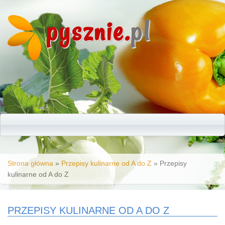
pysznie.
pl
Jesteś tutaj
Strona główna
»
Przepisy kulinarne od A do Z
» Przepisy
kulinarne od A do Z
PRZEPISY KULINARNE OD A DO Z