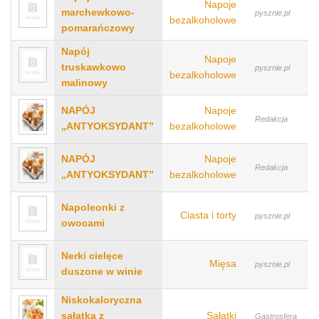
Napoje
marchewkowo-
pysznie.pl
bezalkoholowe
pomarańczowy
Napój
Napoje
truskawkowo
pysznie.pl
bezalkoholowe
malinowy
NAPÓJ
Napoje
Redakcja
„ANTYOKSYDANT”
bezalkoholowe
NAPÓJ
Napoje
Redakcja
„ANTYOKSYDANT”
bezalkoholowe
Napoleonki z
Ciasta i torty
pysznie.pl
owocami
Nerki cielęce
Mięsa
pysznie.pl
duszone w winie
Niskokaloryczna
sałatka z
Sałatki
Gastrosfera