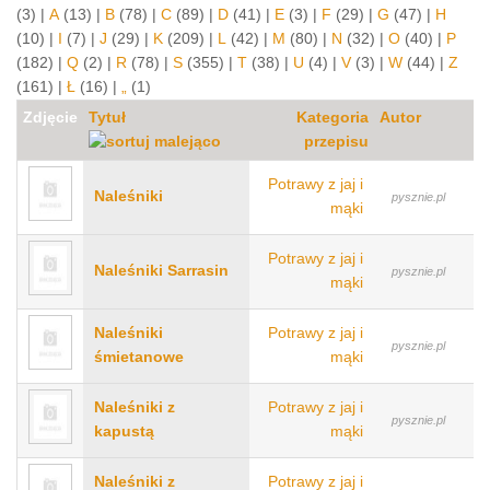
(3)
|
A
(13)
|
B
(78)
|
C
(89)
|
D
(41)
|
E
(3)
|
F
(29)
|
G
(47)
|
H
(10)
|
I
(7)
|
J
(29)
|
K
(209)
|
L
(42)
|
M
(80)
|
N
(32)
|
O
(40)
|
P
(182)
|
Q
(2)
|
R
(78)
|
S
(355)
|
T
(38)
|
U
(4)
|
V
(3)
|
W
(44)
|
Z
(161)
|
Ł
(16)
|
„
(1)
Zdjęcie
Tytuł
Kategoria
Autor
przepisu
Potrawy z jaj i
Naleśniki
pysznie.pl
mąki
Potrawy z jaj i
Naleśniki Sarrasin
pysznie.pl
mąki
Naleśniki
Potrawy z jaj i
pysznie.pl
śmietanowe
mąki
Naleśniki z
Potrawy z jaj i
pysznie.pl
kapustą
mąki
Naleśniki z
Potrawy z jaj i