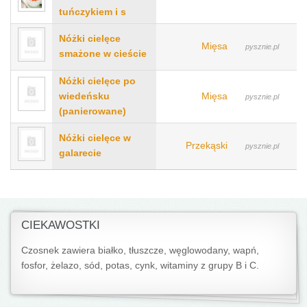
tuńczykiem i s
Nóżki cielęce
Mięsa
pysznie.pl
smażone w cieście
Nóżki cielęce po
wiedeńsku
Mięsa
pysznie.pl
(panierowane)
Nóżki cielęce w
Przekąski
pysznie.pl
galarecie
CIEKAWOSTKI
Czosnek zawiera białko, tłuszcze, węglowodany, wapń,
fosfor, żelazo, sód, potas, cynk, witaminy z grupy B i C.