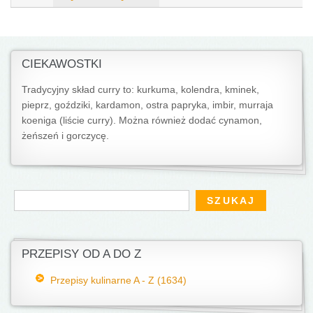
CIEKAWOSTKI
Tradycyjny skład curry to: kurkuma, kolendra, kminek,
pieprz, goździki, kardamon, ostra papryka, imbir, murraja
koeniga (liście curry). Można również dodać cynamon,
żeńszeń i gorczycę.
Formularz wyszukiwania
Szukaj
PRZEPISY OD A DO Z
Przepisy kulinarne A - Z (1634)