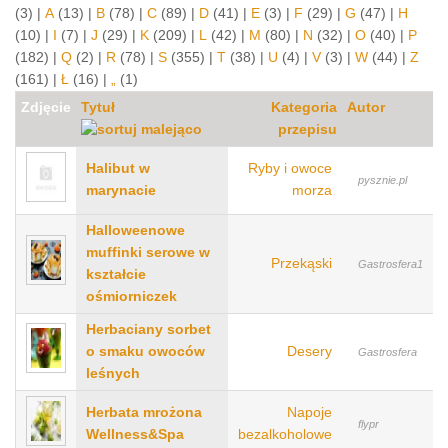
(3)
|
A
(13)
|
B
(78)
|
C
(89)
|
D
(41)
|
E
(3)
|
F
(29)
|
G
(47)
|
H
(10)
|
I
(7)
|
J
(29)
|
K
(209)
|
L
(42)
|
M
(80)
|
N
(32)
|
O
(40)
|
P
(182)
|
Q
(2)
|
R
(78)
|
S
(355)
|
T
(38)
|
U
(4)
|
V
(3)
|
W
(44)
|
Z
(161)
|
Ł
(16)
|
„
(1)
Zdjęcie
Tytuł
Kategoria
Autor
przepisu
Halibut w
Ryby i owoce
pysznie.pl
marynacie
morza
Halloweenowe
muffinki serowe w
Przekąski
Gastrosfera1
kształcie
ośmiorniczek
Herbaciany sorbet
o smaku owoców
Desery
Gastrosfera
leśnych
Herbata mrożona
Napoje
flypr
Wellness&Spa
bezalkoholowe