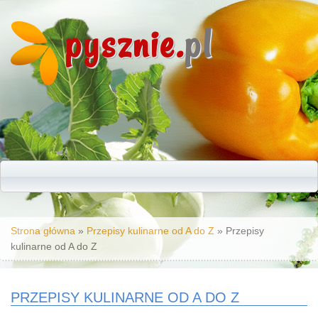
pysznie.
pl
Jesteś tutaj
Strona główna
»
Przepisy kulinarne od A do Z
» Przepisy
kulinarne od A do Z
PRZEPISY KULINARNE OD A DO Z