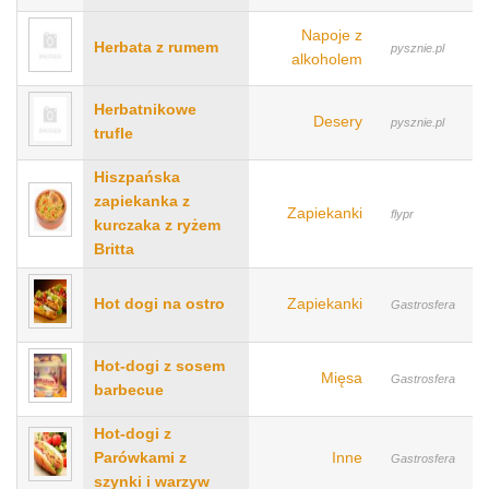
Napoje z
Herbata z rumem
pysznie.pl
alkoholem
Herbatnikowe
Desery
pysznie.pl
trufle
Hiszpańska
zapiekanka z
Zapiekanki
flypr
kurczaka z ryżem
Britta
Hot dogi na ostro
Zapiekanki
Gastrosfera
Hot-dogi z sosem
Mięsa
Gastrosfera
barbecue
Hot-dogi z
Parówkami z
Inne
Gastrosfera
szynki i warzyw