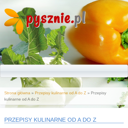
pysznie.
pl
Jesteś tutaj
Strona główna
»
Przepisy kulinarne od A do Z
» Przepisy
kulinarne od A do Z
PRZEPISY KULINARNE OD A DO Z