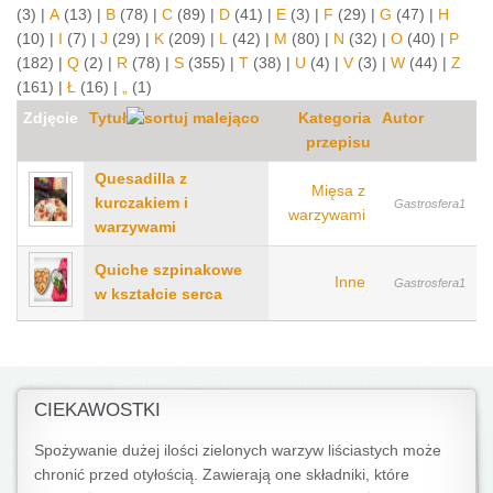
(3)
|
A
(13)
|
B
(78)
|
C
(89)
|
D
(41)
|
E
(3)
|
F
(29)
|
G
(47)
|
H
(10)
|
I
(7)
|
J
(29)
|
K
(209)
|
L
(42)
|
M
(80)
|
N
(32)
|
O
(40)
|
P
(182)
|
Q
(2)
|
R
(78)
|
S
(355)
|
T
(38)
|
U
(4)
|
V
(3)
|
W
(44)
|
Z
(161)
|
Ł
(16)
|
„
(1)
Zdjęcie
Tytuł
Kategoria
Autor
przepisu
Quesadilla z
Mięsa z
kurczakiem i
Gastrosfera1
warzywami
warzywami
Quiche szpinakowe
Inne
Gastrosfera1
w kształcie serca
CIEKAWOSTKI
Spożywanie dużej ilości zielonych warzyw liściastych może
chronić przed otyłością. Zawierają one składniki, które