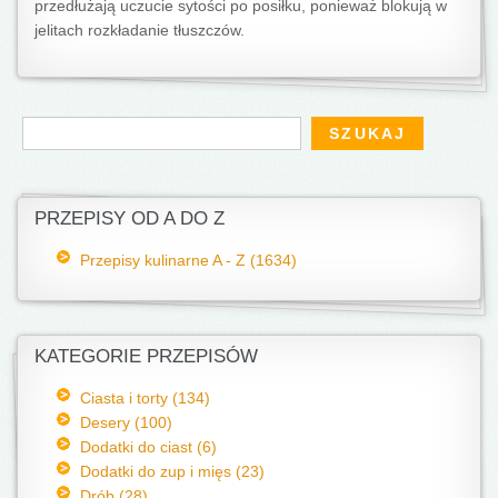
przedłużają uczucie sytości po posiłku, ponieważ blokują w
jelitach rozkładanie tłuszczów.
Formularz wyszukiwania
Szukaj
PRZEPISY OD A DO Z
Przepisy kulinarne A - Z (1634)
KATEGORIE PRZEPISÓW
Ciasta i torty (134)
Desery (100)
Dodatki do ciast (6)
Dodatki do zup i mięs (23)
Drób (28)