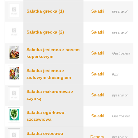
Sałatka grecka (1)
Sałatki
pysznie.pl
Sałatka grecka (2)
Sałatki
pysznie.pl
Sałatka jesienna z sosem
Sałatki
Gastrosfera
koperkowym
Sałatka jesienna z
Sałatki
flypr
ziołowym dresingiem
Sałatka makaronowa z
Sałatki
pysznie.pl
szynką
Sałatka ogórkowo-
Sałatki
Gastrosfera
szczawiowa
Sałatka owocowa
Desery
pysznie.pl