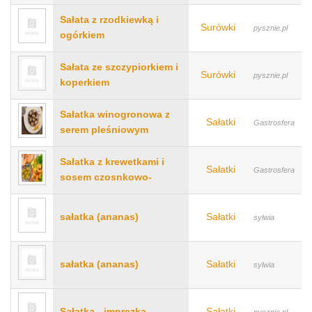
Sałata z rzodkiewką i
Surówki
pysznie.pl
ogórkiem
Sałata ze szczypiorkiem i
Surówki
pysznie.pl
koperkiem
Sałatka winogronowa z
Sałatki
Gastrosfera
serem pleśniowym
Sałatka z krewetkami i
Sałatki
Gastrosfera
sosem czosnkowo-
sałatka (ananas)
Sałatki
sylwia
sałatka (ananas)
Sałatki
sylwia
Sałatka - imprezka
Sałatki