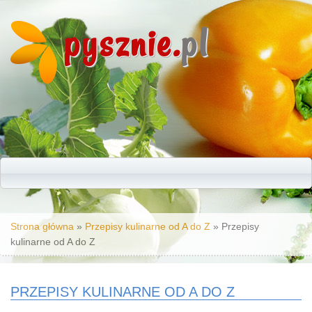
pysznie.
pl
Jesteś tutaj
Strona główna
»
Przepisy kulinarne od A do Z
» Przepisy
kulinarne od A do Z
PRZEPISY KULINARNE OD A DO Z