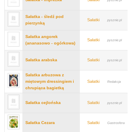
pysznie.pl
Sałatka - śledź pod
Sałatki
pysznie.pl
pierzynką
Sałatka angorek
Sałatki
pysznie.pl
(ananasowo - ogórkowa)
Sałatka arabska
Sałatki
pysznie.pl
Sałatka arbuzowa z
miętowym dressingiem i
Sałatki
Redakcja
chrupiąca bagietką
Sałatka cejlońska
Sałatki
pysznie.pl
Sałatka Cezara
Sałatki
Gastrosfera