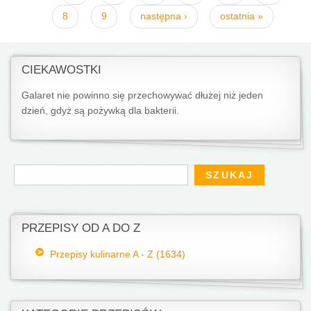
8
9
następna ›
ostatnia »
CIEKAWOSTKI
Galaret nie powinno się przechowywać dłużej niż jeden
dzień, gdyż są pożywką dla bakterii.
Formularz wyszukiwania
Szukaj
PRZEPISY OD A DO Z
Przepisy kulinarne A - Z (1634)