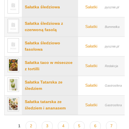
Sałatka śledziowa
Sałatki
pysznie.pl
Sałatka śledziowa z
Sałatki
Bummelka
czerwoną fasolą
Sałatka śledziowo
Sałatki
pysznie.pl
fasolowa
Sałatka taco w miseczce
Sałatki
Redakcja
z tortilli
Sałatka Tatarska ze
Sałatki
Gastrosfera
śledziem
Sałatka tatarska ze
Sałatki
Gastrosfera
śledziem i ananasem
Strony
1
2
3
4
5
6
7