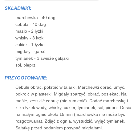
SKŁADNIKI:
marchewka - 40 dag
cebula - 40 dag
masło - 2 łyżki
whisky - 3 łyżki
cukier - 1 łyżka
migdały - garść
tymianek - 3 świeże gałązki
sól, pieprz
PRZYGOTOWANIE:
Cebulę obrać, pokroić w talarki. Marchewki obrać, umyć,
pokroić w plasterki. Migdały sparzyć, obrać, posiekać. Na
maśle, zeszklić cebulę (nie rumienić). Dodać marchewkę i
kilka łyżek wody, whisky, cukier, tymianek, sól, pieprz. Dusić
na małym ogniu około 15 min (marchewka nie może być
rozgotowana). Zdjąć z ognia, wystudzić, wyjąć tymianek.
Sałatkę przed podaniem posypać migdałami.