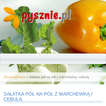
pysznie.
pl
Jesteś tutaj
Strona główna
» Sałatka pół na pół z marchewką i cebulą
SAŁATKA PÓŁ NA PÓŁ Z MARCHEWKĄ I
CEBULĄ