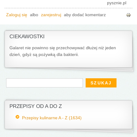
pysznie.pl
Zaloguj się
albo
zarejestruj
aby dodać komentarz
CIEKAWOSTKI
Galaret nie powinno się przechowywać dłużej niż jeden
dzień, gdyż są pożywką dla bakterii.
Formularz wyszukiwania
Szukaj
PRZEPISY OD A DO Z
Przepisy kulinarne A - Z (1634)