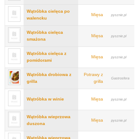
Wątróbka cielęca po
Mięsa
pysznie.pl
walencku
Wątróbka cielęca
Mięsa
pysznie.pl
smażona
Wątróbka cielęca z
Mięsa
pysznie.pl
pomidorami
Wątróbka drobiowa z
Potrawy z
Gastrosfera
grilla
grilla
Wątróbka w winie
Mięsa
pysznie.pl
Wątróbka wieprzowa
Mięsa
pysznie.pl
duszona
Wątróbka wieprzowa