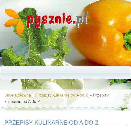
pysznie.
pl
Jesteś tutaj
Strona główna
»
Przepisy kulinarne od A do Z
» Przepisy
kulinarne od A do Z
PRZEPISY KULINARNE OD A DO Z