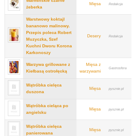
Warmińskie czarne
Mięsa
Redakcja
żeberka
Warstwowy koktajl
bananowo malinowy.
Przepis poleca Robert
Desery
Redakcja
Muzyczka, Szef
Kuchni Dworu Korona
Karkonoszy
Warzywa grillowane z
Mięsa z
Gastrosfera
Kiełbasą ostrołęcką
warzywami
Wątróbka cielęca
Mięsa
pysznie.pl
duszona
Wątróbka cieląca po
Mięsa
pysznie.pl
angielsku
Wątróbka cielęca
Mięsa
pysznie.pl
panierowana