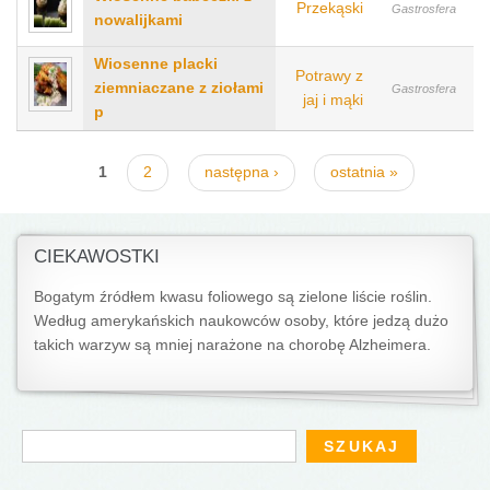
Przekąski
Gastrosfera
nowalijkami
Wiosenne placki
Potrawy z
ziemniaczane z ziołami
Gastrosfera
jaj i mąki
p
Strony
1
2
następna ›
ostatnia »
CIEKAWOSTKI
Bogatym źródłem kwasu foliowego są zielone liście roślin.
Według amerykańskich naukowców osoby, które jedzą dużo
takich warzyw są mniej narażone na chorobę Alzheimera.
Formularz wyszukiwania
Szukaj