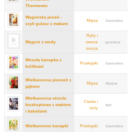
Thermomix
Węgierska jesień -
Mięsa
Gastrosfera
czyli gulasz z makaro
Ryby i
Węgorz z wody
owoce
pysznie.pl
morza
Wesoła kanapka z
Przekąski
Gastrosfera
królikami
Wielkanocna pieczeń z
Mięsa
Martyna
jajkiem
Wielkanocna strucla
Ciasta i
biszkoptowa z makiem
flypr
torty
i bakaliami
Wielkanocne kanapki
Przekąski
Gastrosfera