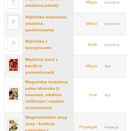
Mięsa
pysznie.pl
smażona (saute)
Wątróbka wieprzowa
smażona
Mięsa
pysznie.pl
(panierowana)
Wątróbka z
Drób
pysznie.pl
winogronami
Wędzona pierś z
kaczki w
Mięsa
flypr
pomarańczach
Wegańskie śniadanie
pełne błonnika (z
owocami, mlekiem
Inne
flypr
roślinnym i masłem
orzechowym)
Wegetariańskie chop
suey - kuchnia
Przekąski
Redakcja
orientalna z