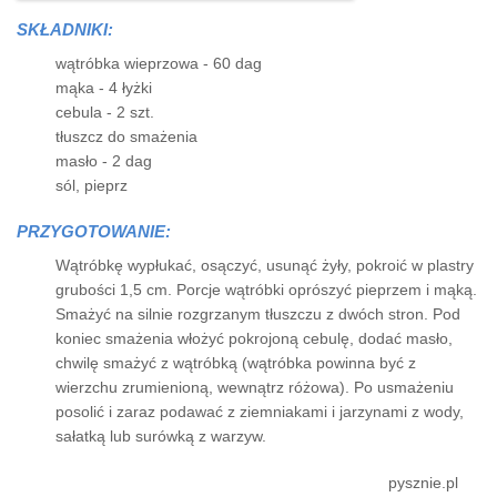
SKŁADNIKI:
wątróbka wieprzowa - 60 dag
mąka - 4 łyżki
cebula - 2 szt.
tłuszcz do smażenia
masło - 2 dag
sól, pieprz
PRZYGOTOWANIE:
Wątróbkę wypłukać, osączyć, usunąć żyły, pokroić w plastry
grubości 1,5 cm. Porcje wątróbki oprószyć pieprzem i mąką.
Smażyć na silnie rozgrzanym tłuszczu z dwóch stron. Pod
koniec smażenia włożyć pokrojoną cebulę, dodać masło,
chwilę smażyć z wątróbką (wątróbka powinna być z
wierzchu zrumienioną, wewnątrz różowa). Po usmażeniu
posolić i zaraz podawać z ziemniakami i jarzynami z wody,
sałatką lub surówką z warzyw.
pysznie.pl