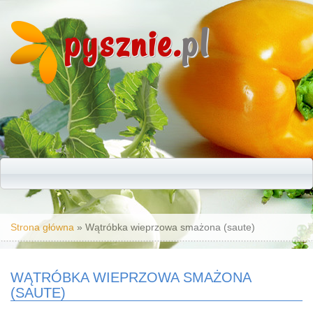
pysznie.
pl
Jesteś tutaj
Strona główna
» Wątróbka wieprzowa smażona (saute)
WĄTRÓBKA WIEPRZOWA SMAŻONA
(SAUTE)