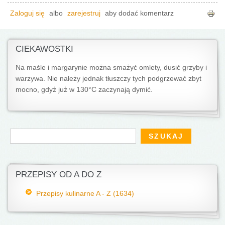
Zaloguj się
albo
zarejestruj
aby dodać komentarz
CIEKAWOSTKI
Na maśle i margarynie można smażyć omlety, dusić grzyby i
warzywa. Nie należy jednak tłuszczy tych podgrzewać zbyt
mocno, gdyż już w 130°C zaczynają dymić.
Formularz wyszukiwania
Szukaj
PRZEPISY OD A DO Z
Przepisy kulinarne A - Z (1634)