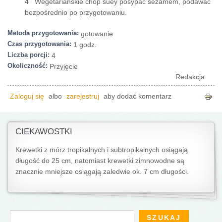
4 Wegetariańskie chop suey posypać sezamem, podawać
bezpośrednio po przygotowaniu.
Metoda przygotowania:
gotowanie
Czas przygotowania:
1 godz.
Liczba porcji:
4
Okoliczność:
Przyjęcie
Redakcja
Zaloguj się
albo
zarejestruj
aby dodać komentarz
CIEKAWOSTKI
Krewetki z mórz tropikalnych i subtropikalnych osiągają
długość do 25 cm, natomiast krewetki zimnowodne są
znacznie mniejsze osiągają zaledwie ok. 7 cm długości.
Formularz wyszukiwania
Szukaj