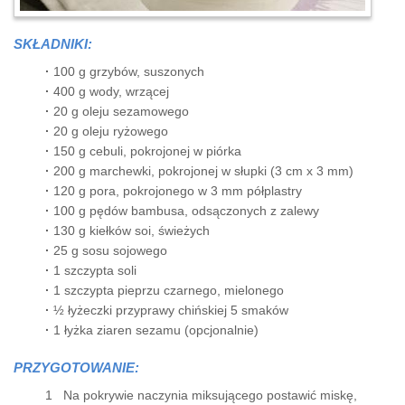
SKŁADNIKI:
·
100 g grzybów, suszonych
·
400 g wody, wrzącej
·
20 g oleju sezamowego
·
20 g oleju ryżowego
·
150 g cebuli, pokrojonej w piórka
·
200 g marchewki, pokrojonej w słupki (3 cm x 3 mm)
·
120 g pora, pokrojonego w 3 mm półplastry
·
100 g pędów bambusa, odsączonych z zalewy
·
130 g kiełków soi, świeżych
·
25 g sosu sojowego
·
1 szczypta soli
·
1 szczypta pieprzu czarnego, mielonego
·
½ łyżeczki przyprawy chińskiej 5 smaków
·
1 łyżka ziaren sezamu (opcjonalnie)
PRZYGOTOWANIE:
1 Na pokrywie naczynia miksującego postawić miskę,