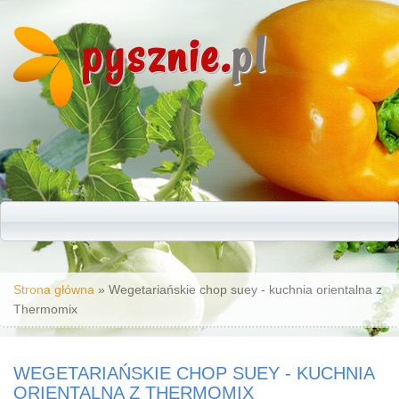
pysznie.
pl
Jesteś tutaj
Strona główna
» Wegetariańskie chop suey - kuchnia orientalna z
Thermomix
WEGETARIAŃSKIE CHOP SUEY - KUCHNIA
ORIENTALNA Z THERMOMIX