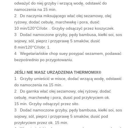
odważyć do niej grzyby i wrzącą wodę, odstawić do
namoczenia na 15 min.
2 Do naczynia miksującego wlać olej sezamowy, olej
ryżowy, dodać cebulę, marchewkę i pora, dusić
10 min/120°C//obr. . Grzyby odsączyć przez koszyczek.
3 Dodać namoczone grzyby, pędy bambusa, kiełki soi, sos
sojowy, sól, pieprz i przyprawę 5 smaków, dusić
8 min/120°C//obr. 1.
4 Wegetariańskie chop suey posypać sezamem, podawać
bezpośrednio po przygotowaniu.
JEŚLI NIE MASZ URZĄDZENIA THERMOMIX®
1 Grzyby umieścić w misce, dodać wrzącą wodę, odstawić
do namoczenia na 15 min.
2 Do garnka wlać olej sezamowy, olej ryżowy, dodać
cebulę, marchewkę i pora, dusić pod przykryciem ok.
15 min. Grzyby odsączyć przez sito.
3 Dodać namoczone grzyby, pędy bambusa, kiełki soi, sos
sojowy, sól, pieprz i przyprawę 5 smaków, dusić pod
przykryciem przez ok. 15 min.