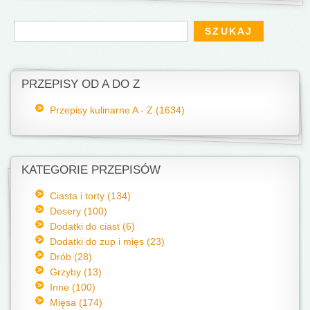
Formularz wyszukiwania
Szukaj
PRZEPISY OD A DO Z
Przepisy kulinarne A - Z (1634)
KATEGORIE PRZEPISÓW
Ciasta i torty (134)
Desery (100)
Dodatki do ciast (6)
Dodatki do zup i mięs (23)
Drób (28)
Grzyby (13)
Inne (100)
Mięsa (174)