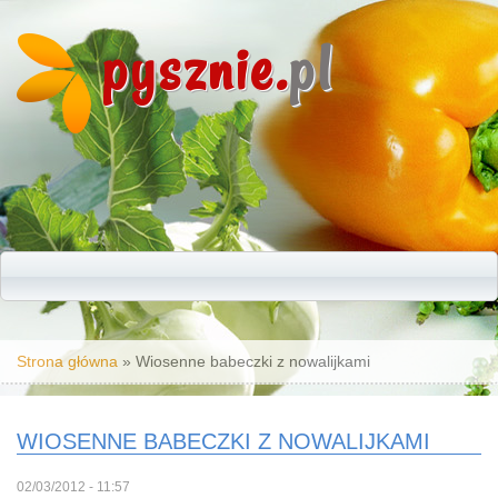
pysznie.
pl
Jesteś tutaj
Strona główna
» Wiosenne babeczki z nowalijkami
WIOSENNE BABECZKI Z NOWALIJKAMI
02/03/2012 - 11:57