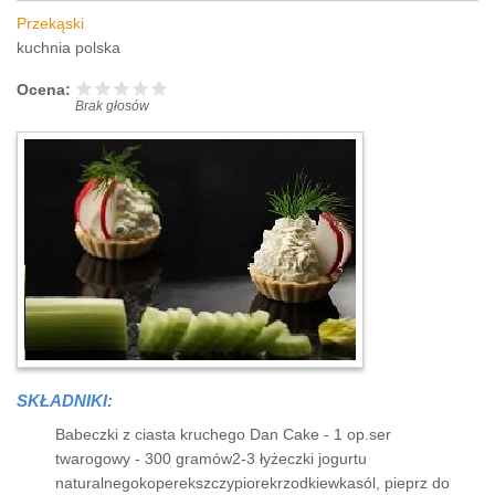
Przekąski
kuchnia polska
Ocena:
Brak głosów
SKŁADNIKI:
Babeczki z ciasta kruchego Dan Cake - 1 op.ser
twarogowy - 300 gramów2-3 łyżeczki jogurtu
naturalnegokoperekszczypiorekrzodkiewkasól, pieprz do