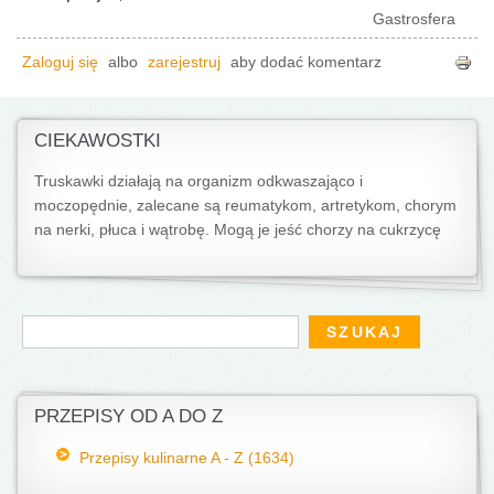
Gastrosfera
Zaloguj się
albo
zarejestruj
aby dodać komentarz
CIEKAWOSTKI
Truskawki działają na organizm odkwaszająco i
moczopędnie, zalecane są reumatykom, artretykom, chorym
na nerki, płuca i wątrobę. Mogą je jeść chorzy na cukrzycę
Formularz wyszukiwania
Szukaj
PRZEPISY OD A DO Z
Przepisy kulinarne A - Z (1634)