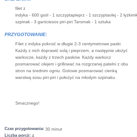
filet z
indyka - 600 gsól - 1 szczyptapieprz - 1 szczyptaolej - 2 łyżkim
szpinak - 3 garściesos piri-piri Tarsmak - 1 sztuka
PRZYGOTOWANIE:
Filet z indyka pokroić w długie 2-3 centymetrowe paski.
Każdy z nich doprawić solą i pieprzem, a następnie ułożyć
warkocze, każdy z trzech pasków. Każdy warkocz
posmarować olejem i grillować na rozgrzanej patelni z obu
stron na średnim ogniu. Gotowe posmarować cienką
warstwą sosu piri-piri i położyć na młodym szpinaku.
Smacznego!
Czas przygotowania:
30 minut
Liczba porcji:
4