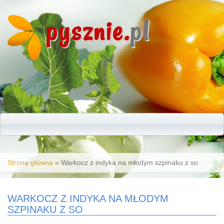
pysznie.
pl
Jesteś tutaj
Strona główna
» Warkocz z indyka na młodym szpinaku z so
WARKOCZ Z INDYKA NA MŁODYM
SZPINAKU Z SO