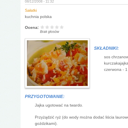
08/12/2008 - 11:32
Sałatki
kuchnia polska
Ocena:
Brak głosów
SKŁADNIKI:
sos chrzanowy
kurczakajajka
czerwona - 1
PRZYGOTOWANIE:
Jajka ugotować na twardo.
Przyżądzić ryż (do wody można dodać liścia lauro
goździkami).