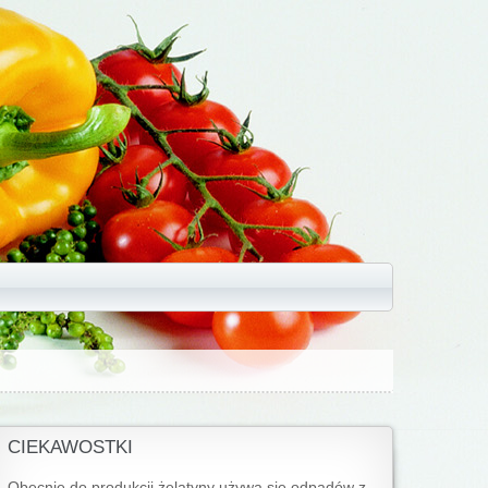
CIEKAWOSTKI
Obecnie do produkcji żelatyny używa się odpadów z