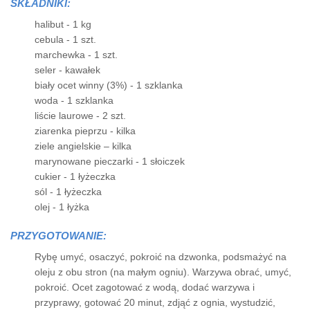
SKŁADNIKI:
halibut - 1 kg
cebula - 1 szt.
marchewka - 1 szt.
seler - kawałek
biały ocet winny (3%) - 1 szklanka
woda - 1 szklanka
liście laurowe - 2 szt.
ziarenka pieprzu - kilka
ziele angielskie – kilka
marynowane pieczarki - 1 słoiczek
cukier - 1 łyżeczka
sól - 1 łyżeczka
olej - 1 łyżka
PRZYGOTOWANIE:
Rybę umyć, osaczyć, pokroić na dzwonka, podsmażyć na
oleju z obu stron (na małym ogniu). Warzywa obrać, umyć,
pokroić. Ocet zagotować z wodą, dodać warzywa i
przyprawy, gotować 20 minut, zdjąć z ognia, wystudzić,