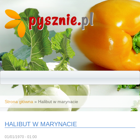
pysznie.
pl
Jesteś tutaj
Strona główna
» Halibut w marynacie
HALIBUT W MARYNACIE
01/01/1970 - 01:00