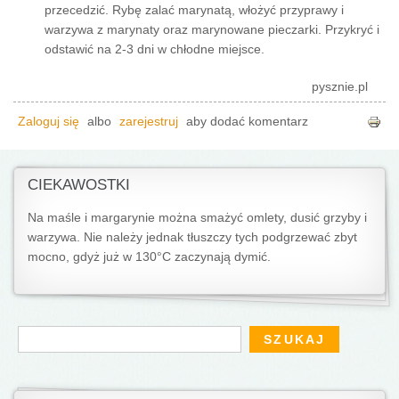
przecedzić. Rybę zalać marynatą, włożyć przyprawy i
warzywa z marynaty oraz marynowane pieczarki. Przykryć i
odstawić na 2-3 dni w chłodne miejsce.
pysznie.pl
Zaloguj się
albo
zarejestruj
aby dodać komentarz
CIEKAWOSTKI
Na maśle i margarynie można smażyć omlety, dusić grzyby i
warzywa. Nie należy jednak tłuszczy tych podgrzewać zbyt
mocno, gdyż już w 130°C zaczynają dymić.
Formularz wyszukiwania
Szukaj