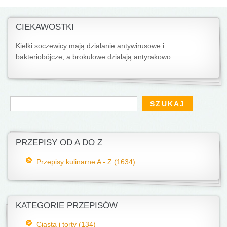
CIEKAWOSTKI
Kiełki soczewicy mają działanie antywirusowe i
bakteriobójcze, a brokułowe działają antyrakowo.
Formularz wyszukiwania
Szukaj
PRZEPISY OD A DO Z
Przepisy kulinarne A - Z (1634)
KATEGORIE PRZEPISÓW
Ciasta i torty (134)