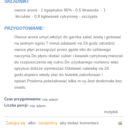
SKŁADNIKI:
owoce aronii - 1 kgspirytus 95% - 0,5 litrawoda - 1
litrcukier - 0,8 kgkwasek cytrynowy - szczypta
PRZYGOTOWANIE:
Owoce aronii umyć,włożyć do garnka zalać wodą i gotować
na wolnym ogniu 7 minut.odstawić na 24 godz odcedzić
owoce płyn przesączyć przez gęste sito do szklanego
naczynia.Do płynu dodać cukier i kwasek cytrynowy,mieszać
do rozpuszczenia się cukru.Do uzyskanego roztworu wlac
spirytusi dobrze wymieszać.Odstawić nalewkę na 24
godz,dopiero wtedy zlać do butelek,zakorkować i
opisać.Powinna poleżakować kilka m-cy.Jest doskonała bez
osadu.
Czas przygotowania:
nie wiem
Liczba porcji:
nie wiem
motylek
Zaloguj się
albo
zarejestruj
aby dodać komentarz