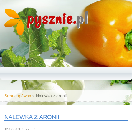
pysznie.
pl
Jesteś tutaj
Strona główna
» Nalewka z aronii
NALEWKA Z ARONII
16/08/2010 - 22:10