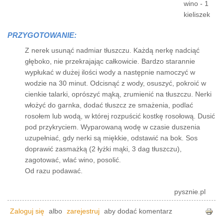
wino - 1
kieliszek
PRZYGOTOWANIE:
Z nerek usunąć nadmiar tłuszczu. Każdą nerkę nadciąć
głęboko, nie przekrajając całkowicie. Bardzo starannie
wypłukać w dużej ilości wody a następnie namoczyć w
wodzie na 30 minut. Odcisnąć z wody, osuszyć, pokroić w
cienkie talarki, oprószyć mąką, zrumienić na tłuszczu. Nerki
włożyć do garnka, dodać tłuszcz ze smażenia, podlać
rosołem lub wodą, w której rozpuścić kostkę rosołową. Dusić
pod przykryciem. Wyparowaną wodę w czasie duszenia
uzupełniać, gdy nerki są miękkie, odstawić na bok. Sos
doprawić zasmażką (2 łyżki mąki, 3 dag tłuszczu),
zagotować, wlać wino, posolić.
Od razu podawać.
pysznie.pl
Zaloguj się
albo
zarejestruj
aby dodać komentarz