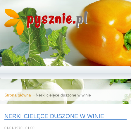
pysznie.
pl
Jesteś tutaj
Strona główna
» Nerki cielęce duszone w winie
NERKI CIELĘCE DUSZONE W WINIE
01/01/1970 - 01:00