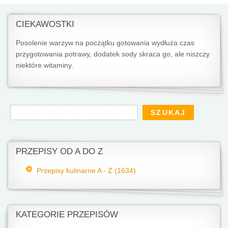
CIEKAWOSTKI
Posolenie warzyw na początku gotowania wydłuża czas
przygotowania potrawy, dodatek sody skraca go, ale niszczy
niektóre witaminy.
Formularz wyszukiwania
Szukaj
PRZEPISY OD A DO Z
Przepisy kulinarne A - Z (1634)
KATEGORIE PRZEPISÓW