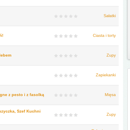
Sałatki
ń!
Ciasta i torty
hlebem
Zupy
Zapiekanki
ne z pesto i z fasolką
Mięsa
uzyczka, Szef Kuchni
Zupy