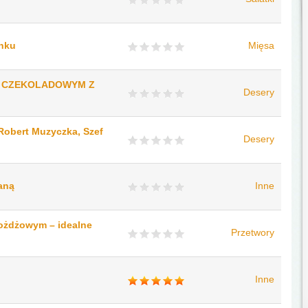
anku
Mięsa
M CZEKOLADOWYM Z
Desery
Robert Muzyczka, Szef
Desery
zaną
Inne
rożdżowym – idealne
Przetwory
Inne