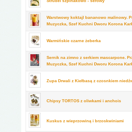
Strudel szpinakowo - serowy
Warstwowy koktajl bananowo malinowy. Pr
Muzyczka, Szef Kuchni Dworu Korona Ka
Warmińskie czarne żeberka
Sernik na zimno z serkiem mascarpone. Pr
Muzyczka, Szef Kuchni Dworu Korona Ka
Zupa Drwali z Kiełbasą z czosnkiem niedź
Chipsy TORTOS z oliwkami i anchois
Kuskus z wieprzowiną i brzoskwiniami