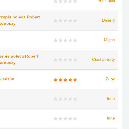
Przekąski
zepis poleca Robert
Desery
rkonoszy
Mięsa
zepis poleca Robert
Ciasta i torty
rkonoszy
wiedzim
Zupy
Inne
Inne