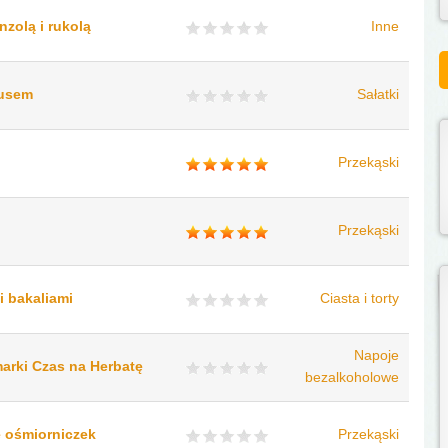
zolą i rukolą
Inne
kusem
Sałatki
Przekąski
Przekąski
i bakaliami
Ciasta i torty
Napoje
arki Czas na Herbatę
bezalkoholowe
e ośmiorniczek
Przekąski