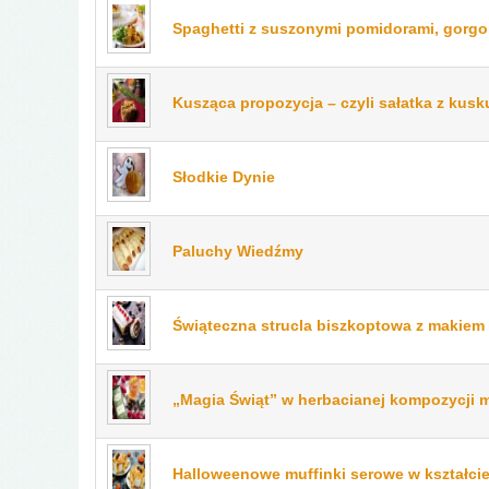
Spaghetti z suszonymi pomidorami, gorgon
Kusząca propozycja – czyli sałatka z kus
Słodkie Dynie
Paluchy Wiedźmy
Świąteczna strucla biszkoptowa z makiem 
„Magia Świąt” w herbacianej kompozycji m
Halloweenowe muffinki serowe w kształci