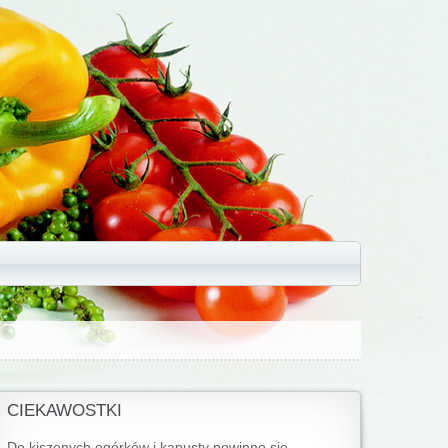
CIEKAWOSTKI
Do kiszonych ogórków i kapusty powinno się