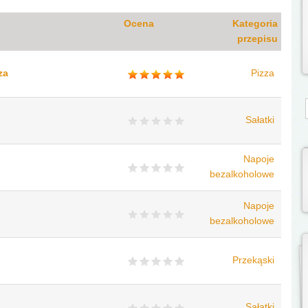
Ocena
Kategoria
przepisu
za
Pizza
S
Sałatki
Napoje
bezalkoholowe
Napoje
bezalkoholowe
Przekąski
Sałatki