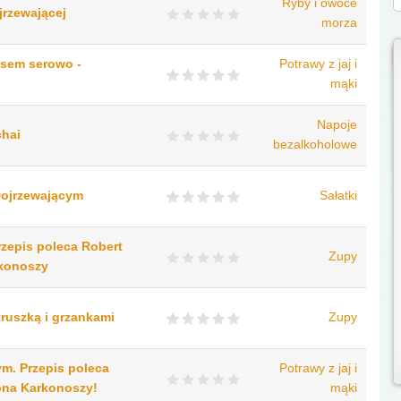
Ryby i owoce
jrzewającej
morza
osem serowo -
Potrawy z jaj i
mąki
Napoje
chai
bezalkoholowe
Dojrzewającym
Sałatki
zepis poleca Robert
Zupy
rkonoszy
ruszką i grzankami
Zupy
ym. Przepis poleca
Potrawy z jaj i
ona Karkonoszy!
mąki