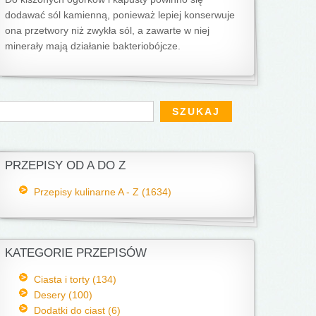
dodawać sól kamienną, ponieważ lepiej konserwuje
ona przetwory niż zwykła sól, a zawarte w niej
minerały mają działanie bakteriobójcze.
Formularz wyszukiwania
zukaj
PRZEPISY OD A DO Z
Przepisy kulinarne A - Z (1634)
KATEGORIE PRZEPISÓW
Ciasta i torty (134)
Desery (100)
Dodatki do ciast (6)