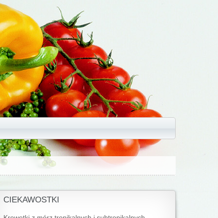
CIEKAWOSTKI
Krewetki z mórz tropikalnych i subtropikalnych