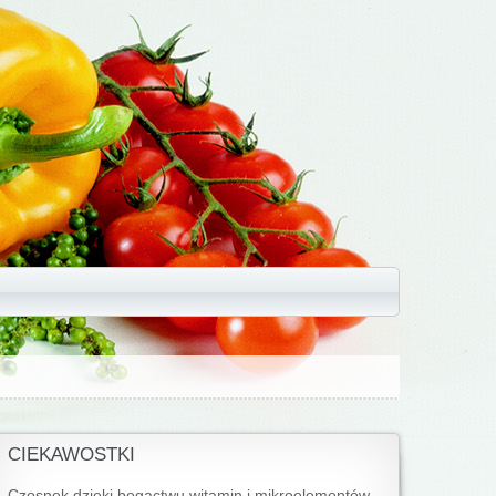
CIEKAWOSTKI
Czosnek dzięki bogactwu witamin i mikroelementów