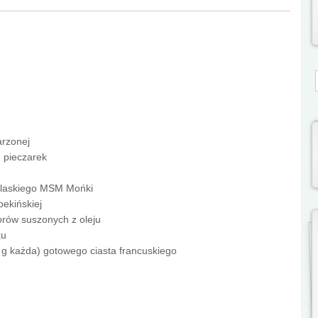
S
 szynki parzonej
świeżych pieczarek
łyżki oleju
era podlaskiego MSM Mońki
pusty pekińskiej
pomidorów suszonych z oleju
ku
k. 375 g każda) gotowego ciasta francuskiego
 jajko