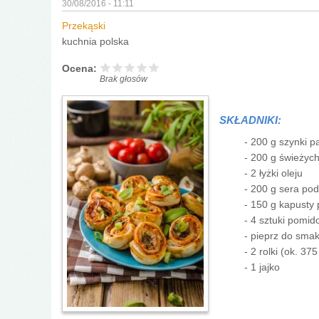
30/08/2016 - 11:11
Przekąski
kuchnia polska
Ocena:
Brak głosów
SKŁADNIKI:
- 200 g
- 200 g 
- 2 
- 200 g s
- 150 g ka
- 4 sztuki 
- pieprz do sma
- 2 rolki (o
- 1