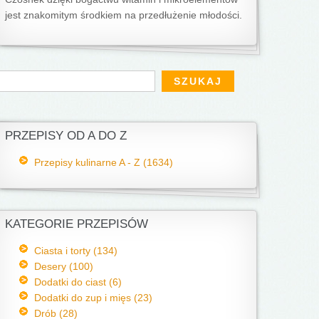
jest znakomitym środkiem na przedłużenie młodości.
Formularz wyszukiwania
zukaj
PRZEPISY OD A DO Z
Przepisy kulinarne A - Z (1634)
KATEGORIE PRZEPISÓW
Ciasta i torty (134)
Desery (100)
Dodatki do ciast (6)
Dodatki do zup i mięs (23)
Drób (28)