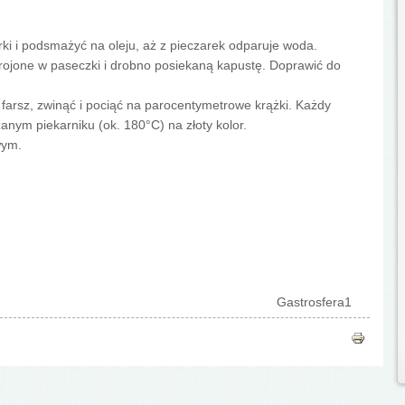
rki i podsmażyć na oleju, aż z pieczarek odparuje woda.
rojone w paseczki i drobno posiekaną kapustę. Doprawić do
 farsz, zwinąć i pociąć na parocentymetrowe krążki. Każdy
nym piekarniku (ok. 180°C) na złoty kolor.
wym.
Gastrosfera1