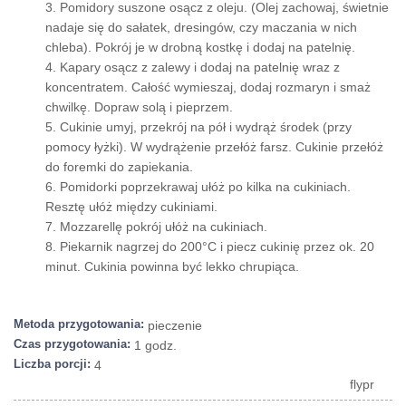
3. Pomidory suszone osącz z oleju. (Olej zachowaj, świetnie
nadaje się do sałatek, dresingów, czy maczania w nich
chleba). Pokrój je w drobną kostkę i dodaj na patelnię.
4. Kapary osącz z zalewy i dodaj na patelnię wraz z
koncentratem. Całość wymieszaj, dodaj rozmaryn i smaż
chwilkę. Dopraw solą i pieprzem.
5. Cukinie umyj, przekrój na pół i wydrąż środek (przy
pomocy łyżki). W wydrążenie przełóż farsz. Cukinie przełóż
do foremki do zapiekania.
6. Pomidorki poprzekrawaj ułóż po kilka na cukiniach.
Resztę ułóż między cukiniami.
7. Mozzarellę pokrój ułóż na cukiniach.
8. Piekarnik nagrzej do 200°C i piecz cukinię przez ok. 20
minut. Cukinia powinna być lekko chrupiąca.
Metoda przygotowania:
pieczenie
Czas przygotowania:
1 godz.
Liczba porcji:
4
flypr