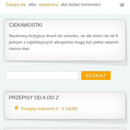
Zaloguj się
albo
zarejestruj
aby dodać komentarz
CIEKAWOSTKI
Naukowcy brytyjscy doszli do wniosku, że dla dzieci do lat 5
jednym z najsilniejszych alergenów mogą być pełne witamin
owoce kiwi.
Formularz wyszukiwania
Szukaj
PRZEPISY OD A DO Z
Przepisy kulinarne A - Z (1634)