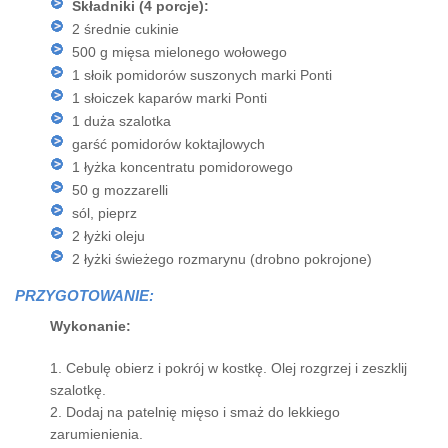
Składniki (4 porcje):
2 średnie cukinie
500 g mięsa mielonego wołowego
1 słoik pomidorów suszonych marki Ponti
1 słoiczek kaparów marki Ponti
1 duża szalotka
garść pomidorów koktajlowych
1 łyżka koncentratu pomidorowego
50 g mozzarelli
sól, pieprz
2 łyżki oleju
2 łyżki świeżego rozmarynu (drobno pokrojone)
PRZYGOTOWANIE:
Wykonanie:
1. Cebulę obierz i pokrój w kostkę. Olej rozgrzej i zeszklij
szalotkę.
2. Dodaj na patelnię mięso i smaż do lekkiego
zarumienienia.