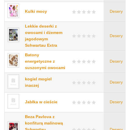
Kulki mocy
Desery
Lekkie deserki z
owocami i dżemem
Desery
jagodowym
Schwartau Extra
Batony
energetyczne z
Desery
suszonymi owocami
kogiel mogiel
Desery
inaczej
Jabłka w cieście
Desery
Beza Pavlova z
konfiturą malinową
Schwartau,
Desery