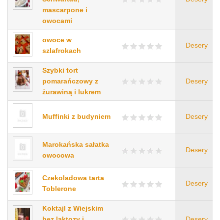
mascarpone i
owocami
owoce w
Desery
szlafrokach
Szybki tort
pomarańczowy z
Desery
żurawiną i lukrem
Muffinki z budyniem
Desery
Marokańska sałatka
Desery
owocowa
Czekoladowa tarta
Desery
Toblerone
Koktajl z Wiejskim
bez laktozy i
Desery