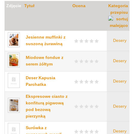
Zdjęcie
Tytuł
Ocena
Kategoria
przepisu
Jesienne muffinki z
Desery
suszoną żurawiną
Miodowe fondue z
Desery
serem żółtym
Deser Kapusia
Desery
Parchatka
Ekspresowe ciasto z
konfiturą pigwową
Desery
pod bezową
pierzynką
Surówka z
Desery