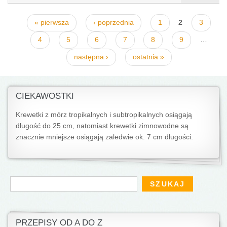
Strony
« pierwsza
‹ poprzednia
1
2
3
4
5
6
7
8
9
…
następna ›
ostatnia »
CIEKAWOSTKI
Krewetki z mórz tropikalnych i subtropikalnych osiągają
długość do 25 cm, natomiast krewetki zimnowodne są
znacznie mniejsze osiągają zaledwie ok. 7 cm długości.
Formularz wyszukiwania
Szukaj
PRZEPISY OD A DO Z