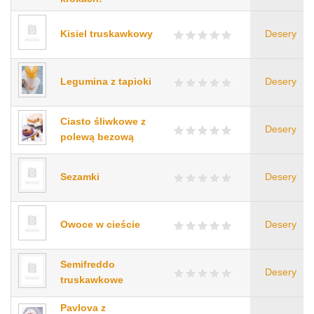
Kisiel truskawkowy
Desery
Legumina z tapioki
Desery
Ciasto śliwkowe z
Desery
polewą bezową
Sezamki
Desery
Owoce w cieście
Desery
Semifreddo
Desery
truskawkowe
Pavlova z