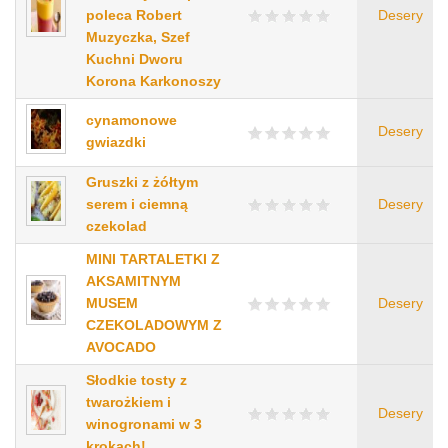
poleca Robert
Desery
Muzyczka, Szef
Kuchni Dworu
Korona Karkonoszy
cynamonowe
Desery
gwiazdki
Gruszki z żółtym
serem i ciemną
Desery
czekolad
MINI TARTALETKI Z
AKSAMITNYM
MUSEM
Desery
CZEKOLADOWYM Z
AVOCADO
Słodkie tosty z
twarożkiem i
Desery
winogronami w 3
krokach!