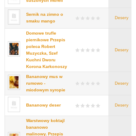
suszonych moreli
Sernik na zimno o
Desery
smaku mango
Domowe trufle
piernikowe Przepis
poleca Robert
Desery
Muzyczka, Szef
Kuchni Dworu
Korona Karkonoszy
Bananowy mus w
rumowo -
Desery
miodowym syropie
Bananowy deser
Desery
Warstwowy koktajl
bananowo
malinowy. Przepis