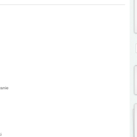
S
wanie
i