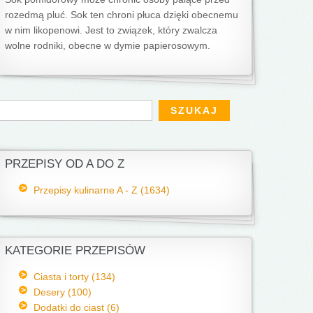
rozedmą pluć. Sok ten chroni płuca dzięki obecnemu
w nim likopenowi. Jest to związek, który zwalcza
wolne rodniki, obecne w dymie papierosowym.
Formularz wyszukiwania
zukaj
PRZEPISY OD A DO Z
Przepisy kulinarne A - Z (1634)
KATEGORIE PRZEPISÓW
Ciasta i torty (134)
Desery (100)
Dodatki do ciast (6)