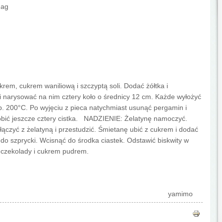
dag
ukrem, cukrem waniliową i szczyptą soli. Dodać żółtka i
 narysować na nim cztery koło o średnicy 12 cm. Każde wyłożyć
. 200°C. Po wyjęciu z pieca natychmiast usunąć pergamin i
obić jeszcze cztery cistka. NADZIENIE: Żelatynę namoczyć.
ączyć z żelatyną i przestudzić. Śmietanę ubić z cukrem i dodać
o szprycki. Wcisnąć do środka ciastek. Odstawić biskwity w
i czekolady i cukrem pudrem.
yamimo