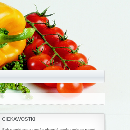
CIEKAWOSTKI
Sok pomidorowy może chronić osoby palące przed