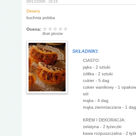
08/12/2008 - 18:19
Desery
kuchnia polska
Ocena:
Brak głosów
SKŁADNIKI:
CIASTO:
jajka - 2 sztuki
żółtka - 2 sztuki
cukier - 5 dag
cukier waniliowy - 1 opako
sól
mąka - 4 dag
mąka ziemniaczana - 1 dag
KREM I DEKORACJA:
żelatyna - 2 łyżeczki
kawa rozpuszczalna - 2 łyżk