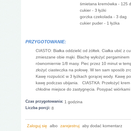
śmietana kremówka - 125 
cukier - 3 łyżki
gorzka czekolada - 3 dag
cukier puder - 1 łyżka
PRZYGOTOWANIE:
CIASTO: Białka oddzielić od żółtek. Ciałka ubić z c
zmieszane obie mąki. Blachę wyłożyć pergaminem i
równomiernie 1/8 masy. Piec przez 10 minut w temp
złożyć ciasteczka na połowę. W ten sam sposób zr
Kawę rozpuścić w 3 łyżkach gorącej wody. Kawę poł
kawę podczas ubijania. CIASTKA: Przełożyć krem d
chłodne miejsce do zastygnęcia. Posypać wiórkam
Czas przygotowania:
1 godzina
Liczba porcji:
8
Zaloguj się
albo
zarejestruj
aby dodać komentarz