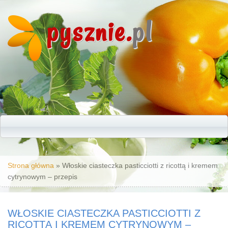
pysznie.
pl
Jesteś tutaj
Strona główna
» Włoskie ciasteczka pasticciotti z ricottą i kremem
cytrynowym – przepis
WŁOSKIE CIASTECZKA PASTICCIOTTI Z
RICOTTĄ I KREMEM CYTRYNOWYM –