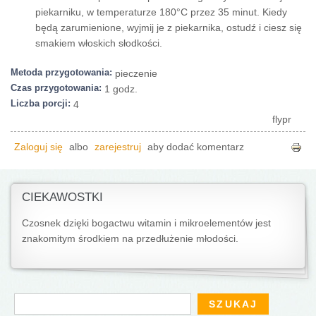
piekarniku, w temperaturze 180°C przez 35 minut. Kiedy
będą zarumienione, wyjmij je z piekarnika, ostudź i ciesz się
smakiem włoskich słodkości.
Metoda przygotowania:
pieczenie
Czas przygotowania:
1 godz.
Liczba porcji:
4
flypr
Zaloguj się
albo
zarejestruj
aby dodać komentarz
CIEKAWOSTKI
Czosnek dzięki bogactwu witamin i mikroelementów jest
znakomitym środkiem na przedłużenie młodości.
Formularz wyszukiwania
Szukaj