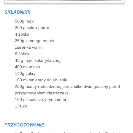
SKŁADNIKI:
500g mąki
200 g cukru pudru
4 żółtka
250g zimnego masła
ziarenka wanilii
6 żółtek
45 g mąki kukurydzianej
400 ml mleka
140g cukry
100 ml śmietany do ubijania
250g ricotty (odcedzonej przez sitko dwie godziny przed
przygotowaniem ciasteczek)
100 ml soku z cytryn Limmi
1 jajko
PRZYGOTOWANIE: