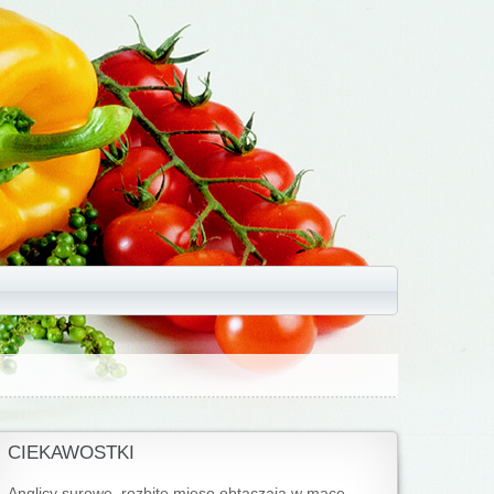
CIEKAWOSTKI
Anglicy surowe, rozbite mięso obtaczają w mące