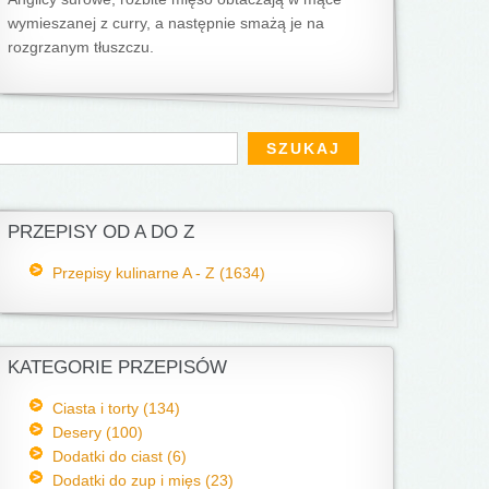
wymieszanej z curry, a następnie smażą je na
rozgrzanym tłuszczu.
Formularz wyszukiwania
zukaj
PRZEPISY OD A DO Z
Przepisy kulinarne A - Z (1634)
KATEGORIE PRZEPISÓW
Ciasta i torty (134)
Desery (100)
Dodatki do ciast (6)
Dodatki do zup i mięs (23)