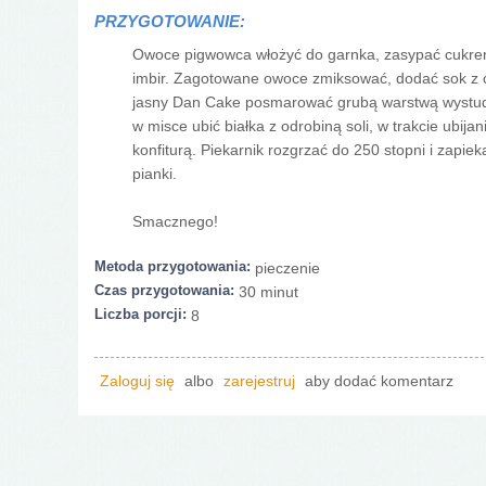
PRZYGOTOWANIE:
Owoce pigwowca włożyć do garnka, zasypać cukrem
imbir. Zagotowane owoce zmiksować, dodać sok z c
jasny Dan Cake posmarować grubą warstwą wystudzo
w misce ubić białka z odrobiną soli, w trakcie ubij
konfiturą. Piekarnik rozgrzać do 250 stopni i zapie
pianki.
Smacznego!
Metoda przygotowania:
pieczenie
Czas przygotowania:
30 minut
Liczba porcji:
8
Zaloguj się
albo
zarejestruj
aby dodać komentarz