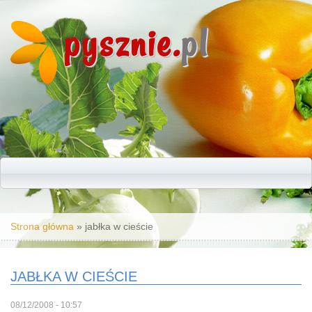
pysznie.
pl
Jesteś tutaj
Strona główna
» jabłka w cieście
JABŁKA W CIEŚCIE
08/12/2008 - 10:57