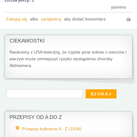
Liczba porcji:
4
yamimo
Zaloguj się
albo
zarejestruj
aby dodać komentarz
CIEKAWOSTKI
Naukowcy z USA twierdzą, że częste picie soków z owoców i
warzyw może zmniejszyć ryzyko wystąpienia choroby
Alzheimera.
Formularz wyszukiwania
Szukaj
PRZEPISY OD A DO Z
Przepisy kulinarne A - Z (1634)