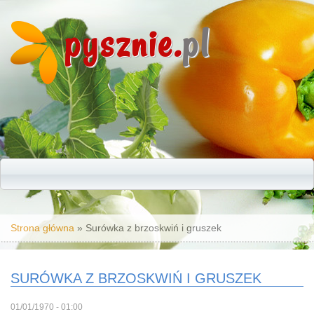
pysznie.
pl
Jesteś tutaj
Strona główna
» Surówka z brzoskwiń i gruszek
SURÓWKA Z BRZOSKWIŃ I GRUSZEK
01/01/1970 - 01:00