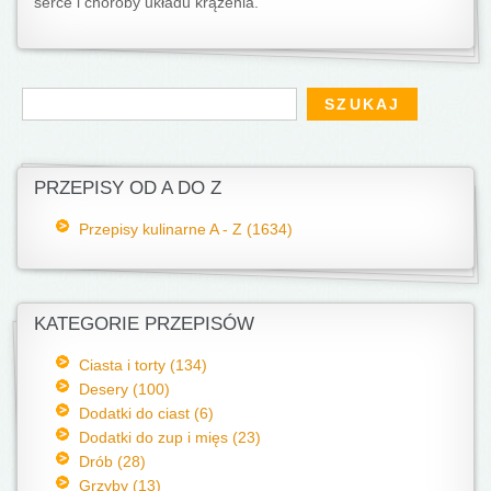
serce i choroby układu krążenia.
Formularz wyszukiwania
Szukaj
PRZEPISY OD A DO Z
Przepisy kulinarne A - Z (1634)
KATEGORIE PRZEPISÓW
Ciasta i torty (134)
Desery (100)
Dodatki do ciast (6)
Dodatki do zup i mięs (23)
Drób (28)
Grzyby (13)