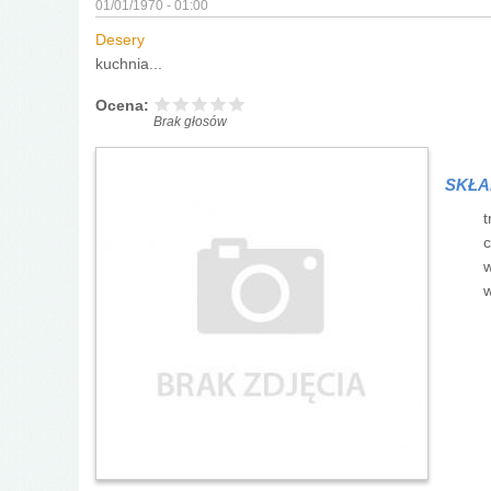
01/01/1970 - 01:00
Desery
kuchnia...
Ocena:
Brak głosów
SKŁA
t
c
w
w