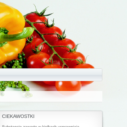
CIEKAWOSTKI
Substancje zawarte w kiełkach usprawniają