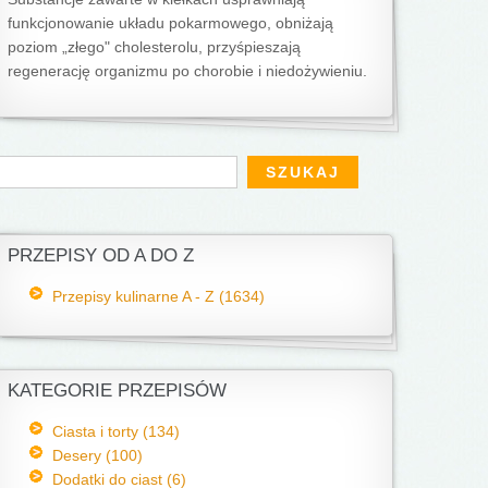
funkcjonowanie układu pokarmowego, obniżają
poziom „złego" cholesterolu, przyśpieszają
regenerację organizmu po chorobie i niedożywieniu.
Formularz wyszukiwania
zukaj
PRZEPISY OD A DO Z
Przepisy kulinarne A - Z (1634)
KATEGORIE PRZEPISÓW
Ciasta i torty (134)
Desery (100)
Dodatki do ciast (6)