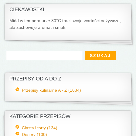
CIEKAWOSTKI
Miód w temperaturze 80°C traci swoje wartości odżywcze,
ale zachowuje aromat i smak.
Formularz wyszukiwania
Szukaj
PRZEPISY OD A DO Z
Przepisy kulinarne A - Z (1634)
KATEGORIE PRZEPISÓW
Ciasta i torty (134)
Desery (100)