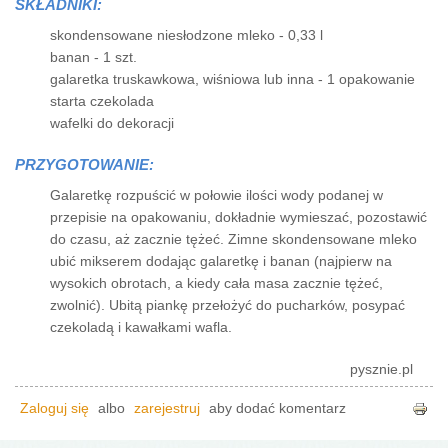
SKŁADNIKI:
skondensowane niesłodzone mleko - 0,33 l
banan - 1 szt.
galaretka truskawkowa, wiśniowa lub inna - 1 opakowanie
starta czekolada
wafelki do dekoracji
PRZYGOTOWANIE:
Galaretkę rozpuścić w połowie ilości wody podanej w
przepisie na opakowaniu, dokładnie wymieszać, pozostawić
do czasu, aż zacznie tężeć. Zimne skondensowane mleko
ubić mikserem dodając galaretkę i banan (najpierw na
wysokich obrotach, a kiedy cała masa zacznie tężeć,
zwolnić). Ubitą piankę przełożyć do pucharków, posypać
czekoladą i kawałkami wafla.
pysznie.pl
Zaloguj się
albo
zarejestruj
aby dodać komentarz