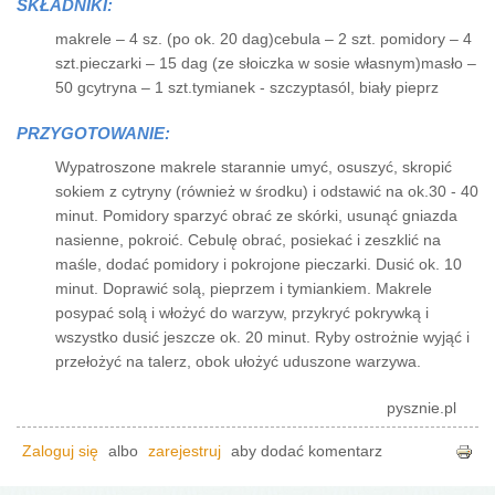
SKŁADNIKI:
makrele – 4 sz. (po ok. 20 dag)cebula – 2 szt. pomidory – 4
szt.pieczarki – 15 dag (ze słoiczka w sosie własnym)masło –
50 gcytryna – 1 szt.tymianek - szczyptasól, biały pieprz
PRZYGOTOWANIE:
Wypatroszone makrele starannie umyć, osuszyć, skropić
sokiem z cytryny (również w środku) i odstawić na ok.30 - 40
minut. Pomidory sparzyć obrać ze skórki, usunąć gniazda
nasienne, pokroić. Cebulę obrać, posiekać i zeszklić na
maśle, dodać pomidory i pokrojone pieczarki. Dusić ok. 10
minut. Doprawić solą, pieprzem i tymiankiem. Makrele
posypać solą i włożyć do warzyw, przykryć pokrywką i
wszystko dusić jeszcze ok. 20 minut. Ryby ostrożnie wyjąć i
przełożyć na talerz, obok ułożyć uduszone warzywa.
pysznie.pl
Zaloguj się
albo
zarejestruj
aby dodać komentarz