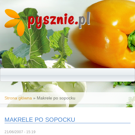
pysznie.
pl
Jesteś tutaj
Strona główna
» Makrele po sopocku
MAKRELE PO SOPOCKU
21/06/2007 - 15:19