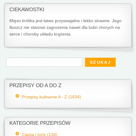
CIEKAWOSTKI
Mięso królika jest łatwo przyswajalne i lekko strawne. Jego
tłuszcz nie stanowi zagrożenia nawet dla ludzi chorych na
serce i choroby układu krążenia.
Formularz wyszukiwania
Szukaj
PRZEPISY OD A DO Z
Przepisy kulinarne A - Z (1634)
KATEGORIE PRZEPISÓW
Ciasta i torty (134)