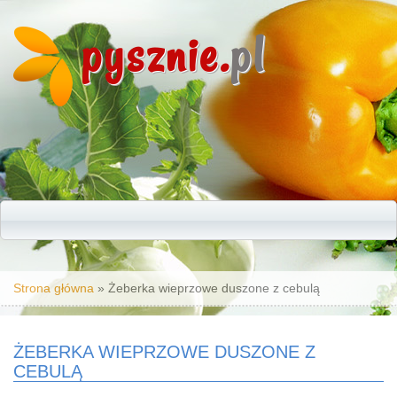
pysznie.
pl
Jesteś tutaj
Strona główna
» Żeberka wieprzowe duszone z cebulą
ŻEBERKA WIEPRZOWE DUSZONE Z
CEBULĄ