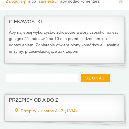
Zaloguj się
albo
zarejestruj
aby dodać komentarz
CIEKAWOSTKI
Aby najlepiej wykorzystać zdrowotne walory czosnku, należy
go zgnieść i od­stawić na 10 min przed zjedzeniem lub
ugotowaniem. Zgniatanie otwiera błony ko­mórkowe i uwalnia
enzymy, przeciwdziałające zakrzepom.
Formularz wyszukiwania
Szukaj
PRZEPISY OD A DO Z
Przepisy kulinarne A - Z (1634)