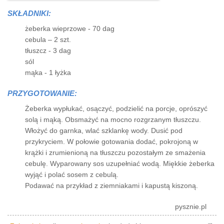
SKŁADNIKI:
żeberka wieprzowe - 70 dag
cebula – 2 szt.
tłuszcz - 3 dag
sól
mąka - 1 łyżka
PRZYGOTOWANIE:
Żeberka wypłukać, osączyć, podzielić na porcje, oprószyć
solą i mąką. Obsmażyć na mocno rozgrzanym tłuszczu.
Włożyć do garnka, wlać szklankę wody. Dusić pod
przykryciem. W połowie gotowania dodać, pokrojoną w
krążki i zrumienioną na tłuszczu pozostałym ze smażenia
cebulę. Wyparowany sos uzupełniać wodą. Miękkie żeberka
wyjąć i polać sosem z cebulą.
Podawać na przykład z ziemniakami i kapustą kiszoną.
pysznie.pl