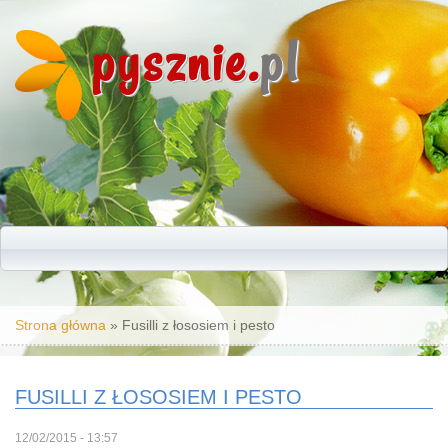
pysznie.
pl
Jesteś tutaj
Strona główna
» Fusilli z łososiem i pesto
FUSILLI Z ŁOSOSIEM I PESTO
12/02/2015 - 13:57