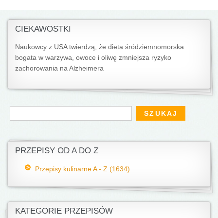
CIEKAWOSTKI
Naukowcy z USA twierdzą, że dieta śródziemnomorska
bogata w warzywa, owoce i oliwę zmniejsza ryzyko
zachorowania na Alzheimera
Formularz wyszukiwania
Szukaj
PRZEPISY OD A DO Z
Przepisy kulinarne A - Z (1634)
KATEGORIE PRZEPISÓW