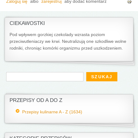
Zaloguj się
albo
zarejestruj
aby dodać komentarz
CIEKAWOSTKI
Pod wpływem gorzkiej czekolady wzrasta poziom
przeciwutleniaczy we krwi. Neutralizują one szkodliwe wolne
rodniki, chroniąc komórki organizmu przed uszkodzeniem.
Formularz wyszukiwania
Szukaj
PRZEPISY OD A DO Z
Przepisy kulinarne A - Z (1634)