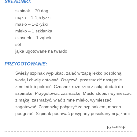
SKŁADNIKI:
szpinak – 70 dag
mąka – 1-1,5 łyżki
masło – 1-2 łyżki
mleko – 1 szklanka
czosnek – 1 ząbek
sól
jajka ugotowane na twardo
PRZYGOTOWANIE:
Świeży szpinak wypłukać, zalać wrzącą lekko posoloną
wodą i chwilę gotować. Osączyć, przestudzić następnie
zemleć lub pokroić. Czosnek rozetrzeć z solą, dodać do
szpinaku. Przygotować zasmażkę. Masło stopić i wymieszać
z mąką, zasmażyć, wlać zimne mleko, wymieszać,
zagotować. Zasmażkę połączyć ze szpinakiem, mocno
podgrzać. Szpinak podawać posypany posiekanymi jajkami.
pysznie.pl